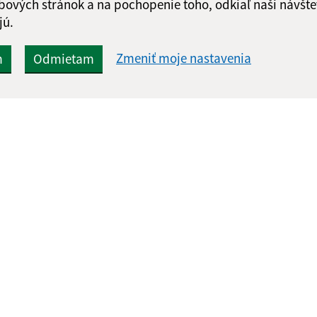
bových stránok a na pochopenie toho, odkiaľ naši návšte
jú.
Zmeniť moje nastavenia
m
Odmietam
Rýchle odkazy:
Aktualiz
nku
Aktuality
05.08.2026 
História
RSS
Fotogaléria