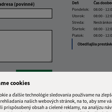
Deň
Čas doobe
adresa (povinné)
Pondelok:
08:00 - 12:
Utorok:
08:00 - 12:
Streda:
Nestránko
Štvrtok:
08:00 - 12:
Piatok:
08:00 - 12:
Obedňajšia prestáv
Google reCaptcha Response
Odoslať
ch
správu
ame cookies
okie a ďalšie technológie sledovania používame na zlepš
 prehliadania našich webových stránok, na to, aby sme v
li prispôsobený obsah a cielené reklamy, na analýzu náv