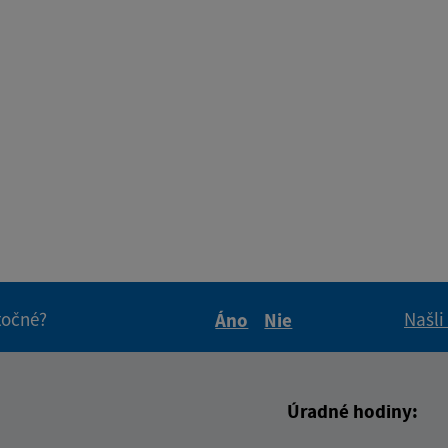
itočné?
Našli
Áno
Nie
Boli tieto informácie pre 
Boli tieto informáci
Úradné hodiny: