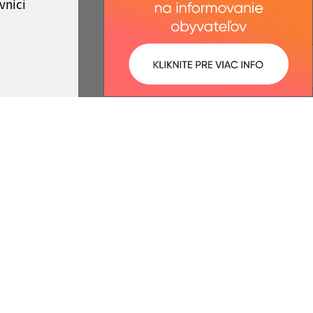
vníci
ované:
Správca obsahu:
13:20 hod.
Správca obsahu je Obec
Gemerská Hôrka.
Vytvorené v súlade s
Jednotným