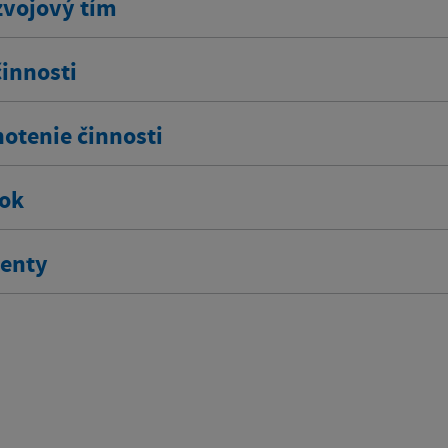
zvojový tím
činnosti
otenie činnosti
ok
enty