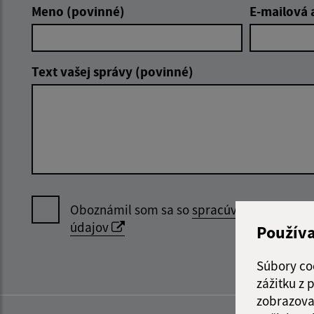
Meno (povinné)
E-mailová 
Text vašej správy (povinné)
Oboznámil som sa so
spracúvaním osobný
údajov
Použív
Súbory co
zážitku z
zobrazova