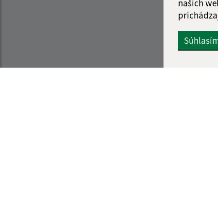
našich we
prichádza
Súhlasí
Informácie o stránke:
Navigácia:
Vyhlásenie o prístupnosti
Vytlačiť aktuálnu strá
Autorské práva
Mapa stránok
Ochrana osobných údajov
Cookies