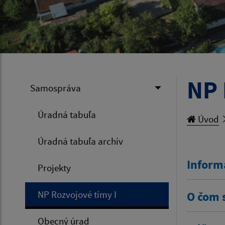
NP 
Samospráva
Úradná tabuľa
Úvod
Úradná tabuľa archív
Inform
Projekty
NP Rozvojové tímy I
O čom 
Obecný úrad