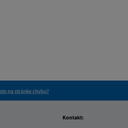
 ste na stránke chybu?
vás užitočné?
e pre vás užitočné?
Kontakt: