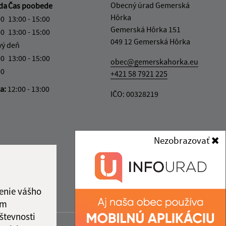
Obecný úrad Gemerská
da
Čas poobede
Hôrka
00
13:00 - 15:00
Gemerská Hôrka 151
00
13:00 - 15:00
049 12 Gemerská Hôrka
vý deň
00
13:00 - 15:00
obec@gemerskahorka.eu
00
+421 58 7921 225
ka:
12:00 - 13:00
IČO: 00328219
Nezobrazovať
enie vášho
ám
števnosti