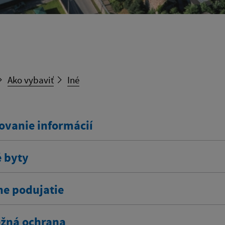
Ako vybaviť
Iné
ovanie informácií
 byty
ne podujatie
žná ochrana