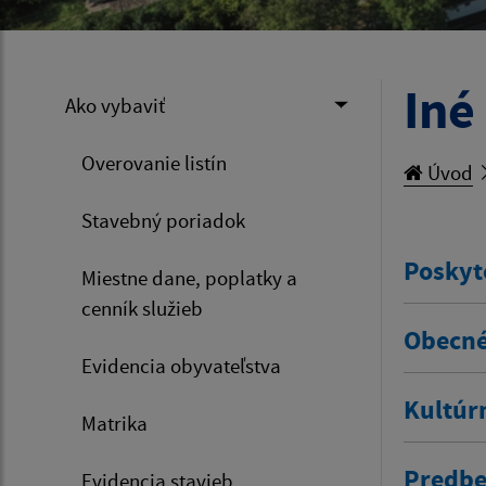
Iné
Ako vybaviť
Overovanie listín
Úvod
Stavebný poriadok
Poskyt
Miestne dane, poplatky a
cenník služieb
Obecné
Evidencia obyvateľstva
Kultúr
Matrika
Predbe
Evidencia stavieb