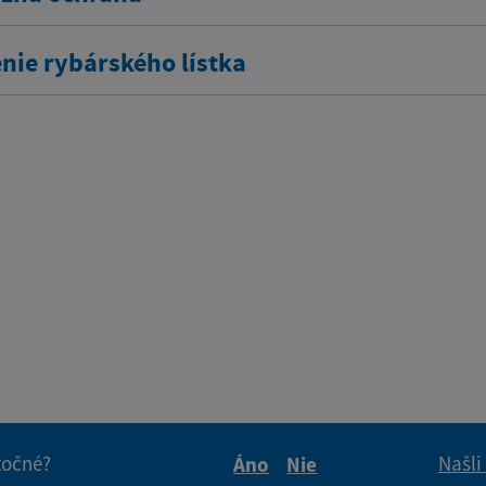
nie rybárského lístka
itočné?
Našli
Áno
Nie