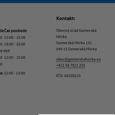
vás užitočné?
e pre vás užitočné?
Kontakt:
Obecný úrad Gemerská
da
Čas poobede
Hôrka
00
13:00 - 15:00
Gemerská Hôrka 151
00
13:00 - 15:00
049 12 Gemerská Hôrka
vý deň
00
13:00 - 15:00
obec@gemerskahorka.eu
00
+421 58 7921 225
ka:
12:00 - 13:00
IČO: 00328219