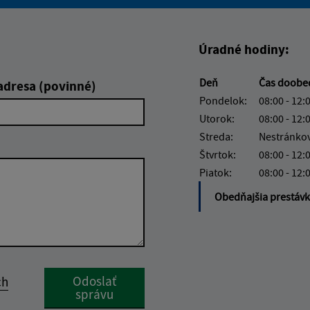
Boli tieto informácie pre 
Boli tieto informáci
Úradné hodiny:
Deň
Čas doobe
adresa (povinné)
Pondelok:
08:00 - 12:
Utorok:
08:00 - 12:
Streda:
Nestránko
Štvrtok:
08:00 - 12:
Piatok:
08:00 - 12:
Obedňajšia prestáv
Google reCaptcha Response
Odoslať
ch
správu