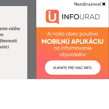
Nezobrazovať
enie vášho
ám
števnosti
vníci
ované:
Správca obsahu: