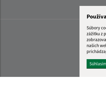
Použív
Súbory co
zážitku z
zobrazova
našich we
prichádza
Súhlasí
Informácie o stránke:
Navigácia: