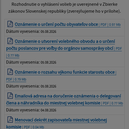
Rozhodnutie o vyhlásení volieb je uverejnené v Zbierke
zákonov Slovenskej republiky (zverejňujeme ho v prílohe).
Oznámenie o určení počtu obyvateľov obce
| PDF | 0.97 Mb
Dátum vyvesenia:
05.08.2026
Oznámenie o utvorení volebného obvodu a o určení
počtu poslancov pre voľby do orgánov samosprávy obcí
| PDF
| 0.77 Mb
Dátum vyvesenia:
05.08.2026
Oznámenie o rozsahu výkonu funkcie starostu obce
|
PDF | 0.79 Mb
Dátum vyvesenia:
05.08.2026
Emailová adresa na doručenie oznámenia o delegovaní
člena a náhradníka do miestnej volebnej komisie
| PDF | 0.77 Mb
Dátum vyvesenia:
04.08.2026
Menovací dekrét zapisovateľa miestnej volebnej
komisie
| PDF | 0.04 Mb