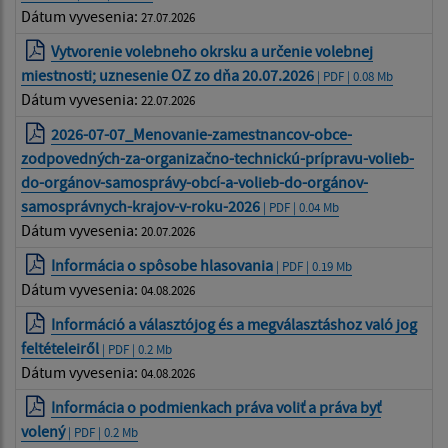
Dátum vyvesenia:
27.07.2026
Vytvorenie volebneho okrsku a určenie volebnej
miestnosti; uznesenie OZ zo dňa 20.07.2026
| PDF | 0.08 Mb
Dátum vyvesenia:
22.07.2026
2026-07-07_Menovanie-zamestnancov-obce-
zodpovedných-za-organizačno-technickú-prípravu-volieb-
do-orgánov-samosprávy-obcí-a-volieb-do-orgánov-
samosprávnych-krajov-v-roku-2026
| PDF | 0.04 Mb
Dátum vyvesenia:
20.07.2026
Informácia o spôsobe hlasovania
| PDF | 0.19 Mb
Dátum vyvesenia:
04.08.2026
Információ a választójog és a megválasztáshoz való jog
feltételeiről
| PDF | 0.2 Mb
Dátum vyvesenia:
04.08.2026
Informácia o podmienkach práva voliť a práva byť
volený
| PDF | 0.2 Mb