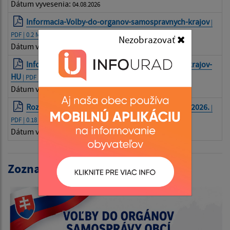
Dátum vyvesenia:
04.08.2026
Informacia-Volby-do-organov-samospravnych-krajov
|
PDF | 0.2 Mb
Nezobrazovať
Dátum vyvesenia:
05.08.2026
Informacia-Volby-do-organov-samospravnych-krajov-
HU
| PDF | 0.2 Mb
Dátum vyvesenia:
05.08.2026
Rozhodnutie č. 145/2026 Z. z. o vyhlásení volieb 2026.
|
PDF | 0.18 Mb
Dátum vyvesenia:
25.06.2026
Zoznam volieb: