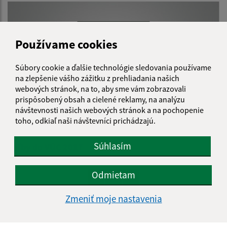
Používame cookies
Súbory cookie a ďalšie technológie sledovania používame
na zlepšenie vášho zážitku z prehliadania našich
webových stránok, na to, aby sme vám zobrazovali
prispôsobený obsah a cielené reklamy, na analýzu
návštevnosti našich webových stránok a na pochopenie
toho, odkiaľ naši návštevníci prichádzajú.
10.01.2024
Súhlasím
Voľby do VÚC 2017
Odmietam
1
2
>
Zmeniť moje nastavenia