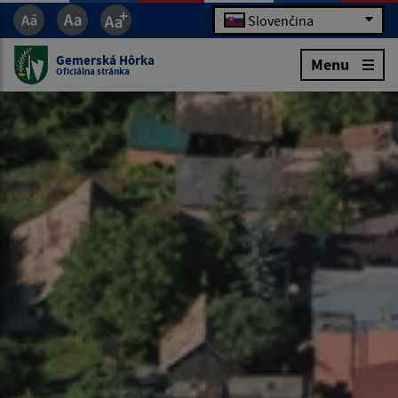
Slovenčina
Gemerská Hôrka
Menu
Oficiálna stránka