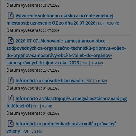
Dátum vyvesenia:
27.07.2026
Vytvorenie volebneho okrsku a určenie volebnej
miestnosti; uznesenie OZ zo dňa 20.07.2026
| PDF | 0.08 Mb
Dátum vyvesenia:
22.07.2026
2026-07-07_Menovanie-zamestnancov-obce-
zodpovedných-za-organizačno-technickú-prípravu-volieb-
do-orgánov-samosprávy-obcí-a-volieb-do-orgánov-
samosprávnych-krajov-v-roku-2026
| PDF | 0.04 Mb
Dátum vyvesenia:
20.07.2026
Informácia o spôsobe hlasovania
| PDF | 0.19 Mb
Dátum vyvesenia:
04.08.2026
Információ a választójog és a megválasztáshoz való jog
feltételeiről
| PDF | 0.2 Mb
Dátum vyvesenia:
04.08.2026
Informácia o podmienkach práva voliť a práva byť
volený
| PDF | 0.2 Mb