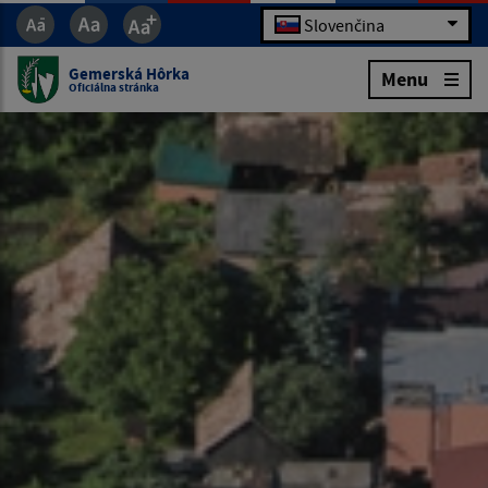
Slovenčina
Gemerská Hôrka
Menu
Oficiálna stránka