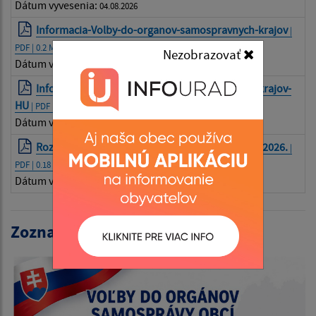
Dátum vyvesenia:
04.08.2026
Informacia-Volby-do-organov-samospravnych-krajov
|
PDF | 0.2 Mb
Nezobrazovať
Dátum vyvesenia:
05.08.2026
Informacia-Volby-do-organov-samospravnych-krajov-
HU
| PDF | 0.2 Mb
Dátum vyvesenia:
05.08.2026
Rozhodnutie č. 145/2026 Z. z. o vyhlásení volieb 2026.
|
PDF | 0.18 Mb
Dátum vyvesenia:
25.06.2026
Zoznam volieb: