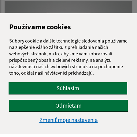
Používame cookies
Súbory cookie a ďalšie technológie sledovania používame
na zlepšenie vášho zážitku z prehliadania našich
webových stránok, na to, aby sme vám zobrazovali
prispôsobený obsah a cielené reklamy, na analýzu
návštevnosti našich webových stránok a na pochopenie
toho, odkiaľ naši návštevníci prichádzajú.
10.01.2024
Súhlasím
Voľby do VÚC 2017
Odmietam
1
2
>
Zmeniť moje nastavenia