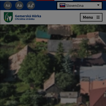
Slovenčina
Gemerská Hôrka
Menu
Oficiálna stránka