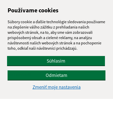
1
2
>
Používame cookies
Súbory cookie a ďalšie technológie sledovania používame
na zlepšenie vášho zážitku z prehliadania našich
webových stránok, na to, aby sme vám zobrazovali
prispôsobený obsah a cielené reklamy, na analýzu
Je táto stránka užitočná?
Áno
Nie
návštevnosti našich webových stránok a na pochopenie
Boli tieto 
Boli 
toho, odkiaľ naši návštevníci prichádzajú.
Našli ste na stránke chybu?
Napíšte nám
Súhlasím
Napíšte nám:
Meno (povinné)
Odmietam
Zmeniť moje nastavenia
E-mailová adresa (povinné)