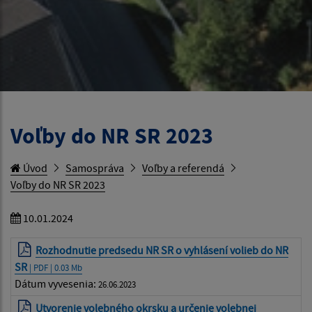
Voľby do NR SR 2023
Úvod
Samospráva
Voľby a referendá
Voľby do NR SR 2023
10.01.2024
Rozhodnutie predsedu NR SR o vyhlásení volieb do NR
SR
| PDF | 0.03 Mb
Dátum vyvesenia:
26.06.2023
Utvorenie volebného okrsku a určenie volebnej