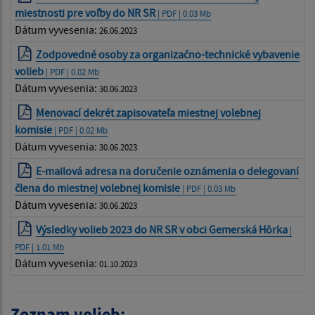
miestnosti pre voľby do NR SR
| PDF | 0.03 Mb
Dátum vyvesenia:
26.06.2023
Zodpovedné osoby za organizačno-technické vybavenie
volieb
| PDF | 0.02 Mb
Dátum vyvesenia:
30.06.2023
Menovací dekrét zapisovateľa miestnej volebnej
komisie
| PDF | 0.02 Mb
Dátum vyvesenia:
30.06.2023
E-mailová adresa na doručenie oznámenia o delegovaní
člena do miestnej volebnej komisie
| PDF | 0.03 Mb
Dátum vyvesenia:
30.06.2023
Výsledky volieb 2023 do NR SR v obci Gemerská Hôrka
|
PDF | 1.01 Mb
Dátum vyvesenia:
01.10.2023
Zoznam volieb: