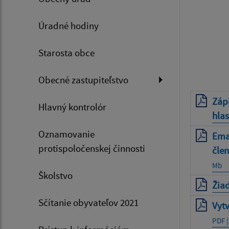
Úradné hodiny
Starosta obce
Obecné zastupiteľstvo
Zápi
Hlavný kontrolór
hlas
Oznamovanie
Ema
protispoločenskej činnosti
člen
Mb
Školstvo
Žiad
Sčítanie obyvateľov 2021
Vytv
PDF |