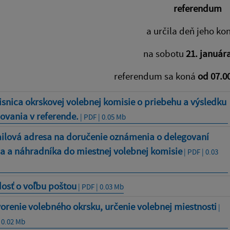
referendum
a určila deň jeho ko
na sobotu
21. január
referendum sa koná
od 07.00
snica okrskovej volebnej komisie o priebehu a výsledku
ovania v referende.
| PDF | 0.05 Mb
ilová adresa na doručenie oznámenia o delegovaní
a a náhradníka do miestnej volebnej komisie
| PDF | 0.03
osť o voľbu poštou
| PDF | 0.03 Mb
orenie volebného okrsku, určenie volebnej miestnosti
|
 0.02 Mb