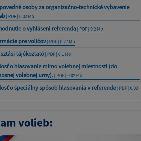
povedné osoby za organizačno-technické vybavenie
eb
| PDF | 0.02 Mb
odnutie o vyhlásení referenda
| PDF | 0.2 Mb
rmácie pre voličov
| PDF | 0.27 Mb
sztási tájékoztató
| PDF | 0.1 Mb
osť o hlasovanie mimo volebnej miestnosti (do
osnej volebnej urny).
| PDF | 0.02 Mb
osť o špeciálny spôsob hlasovania v referende
| PDF | 0.03
am volieb: