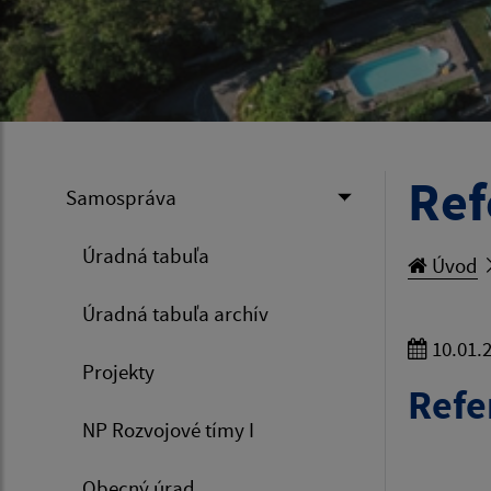
Ref
Samospráva
Úradná tabuľa
Úvod
Úradná tabuľa archív
10.01.
Projekty
Refe
NP Rozvojové tímy I
Obecný úrad