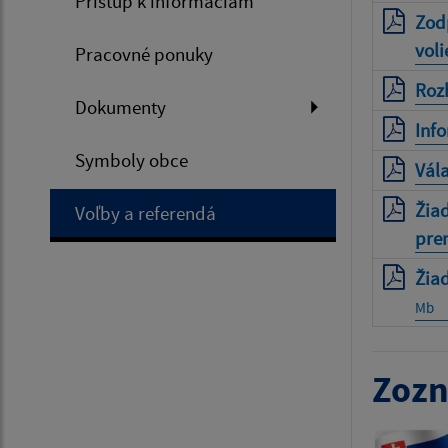
Prístup k informáciám
Zod
voli
Pracovné ponuky
Rozh
Dokumenty
Info
Symboly obce
Vála
Žiad
Voľby a referendá
pren
Žiad
Mb
Zozn