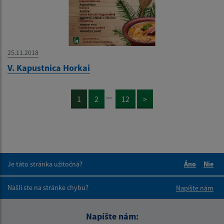
25.11.2018
V. Kapustnica Horkai
...
1
2
12
>
Je táto stránka užitočná?
Áno
Nie
Boli tieto 
Boli 
Našli ste na stránke chybu?
Napíšte nám
Napíšte nám: