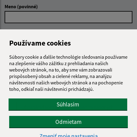
Meno (povinné)
E-mailová adresa (povinné)
Používame cookies
Text vašej správy (povinné)
Súbory cookie a ďalšie technológie sledovania používame
na zlepšenie vášho zážitku z prehliadania našich
webových stránok, na to, aby sme vám zobrazovali
prispôsobený obsah a cielené reklamy, na analýzu
návštevnosti našich webových stránok a na pochopenie
toho, odkiaľ naši návštevníci prichádzajú.
Súhlasím
Oboznámil som sa so
spracúvaním osobných
údajov
Odmietam
Google reCaptcha Response
Odoslať správu
Zmeniť moje nastavenia