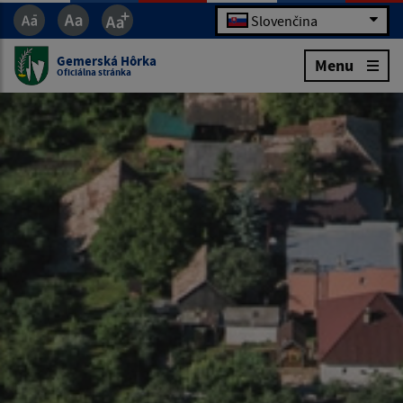
Slovenčina
Gemerská Hôrka
Menu
Oficiálna stránka