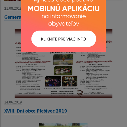
21.08.2019
Gemerské tradície a zvyky - plagát
14.06.2019
XVIII. Dni obce Plešivec 2019