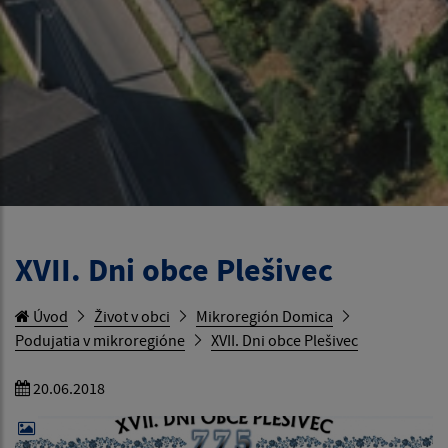
XVII. Dni obce Plešivec
Úvod
Život v obci
Mikroregión Domica
Podujatia v mikroregióne
XVII. Dni obce Plešivec
20.06.2018