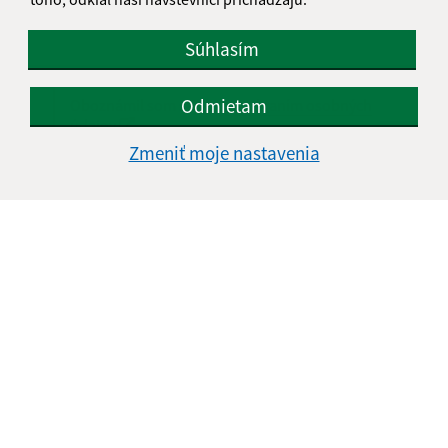
Súhlasím
Odmietam
Oboznámil som sa so
spracúvaním osobných
údajov
Zmeniť moje nastavenia
Google reCaptcha Response
Odoslať správu
Úradné hodiny:
Deň
Čas doobeda
Čas poobede
Pondelok:
08:00 - 12:00
13:00 - 15:00
Utorok:
08:00 - 12:00
13:00 - 15:00
Streda:
Nestránkový deň
Štvrtok:
08:00 - 12:00
13:00 - 15:00
Piatok:
08:00 - 12:00