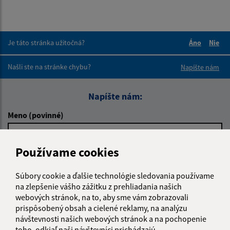
Je táto stránka užitočná?
Áno
Nie
Boli tieto 
Boli 
Našli ste na stránke chybu?
Napíšte nám
Napíšte nám:
Meno (povinné)
Používame cookies
E-mailová adresa (povinné)
Súbory cookie a ďalšie technológie sledovania používame
na zlepšenie vášho zážitku z prehliadania našich
webových stránok, na to, aby sme vám zobrazovali
Text vašej správy (povinné)
prispôsobený obsah a cielené reklamy, na analýzu
návštevnosti našich webových stránok a na pochopenie
toho, odkiaľ naši návštevníci prichádzajú.