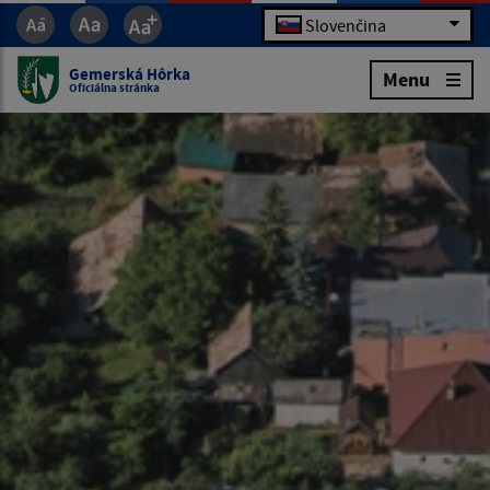
Slovenčina
Gemerská Hôrka
Menu
Oficiálna stránka