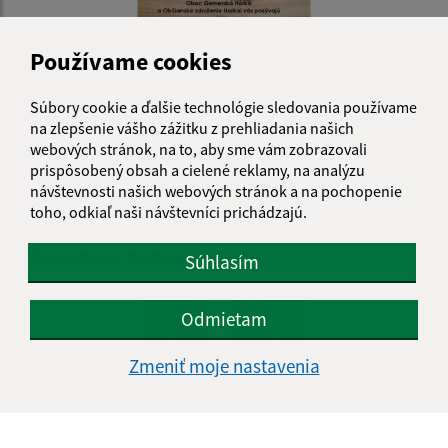
Používame cookies
Súbory cookie a ďalšie technológie sledovania používame
na zlepšenie vášho zážitku z prehliadania našich
webových stránok, na to, aby sme vám zobrazovali
prispôsobený obsah a cielené reklamy, na analýzu
návštevnosti našich webových stránok a na pochopenie
toho, odkiaľ naši návštevníci prichádzajú.
25.11.2018
V. Kapustnica Horkai
Súhlasím
...
Odmietam
1
2
12
>
Zmeniť moje nastavenia