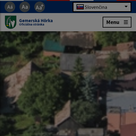
Slovenčina
Gemerská Hôrka
Menu
Oficiálna stránka