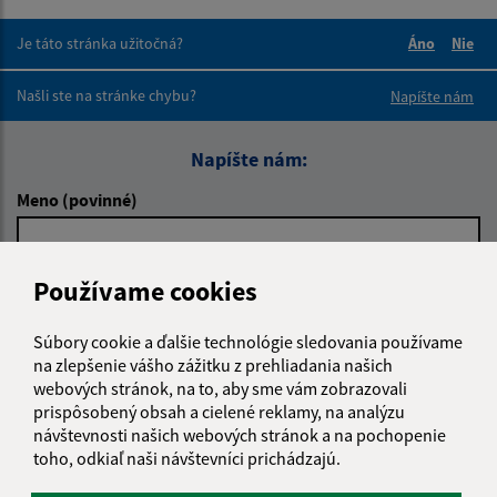
Je táto stránka užitočná?
Áno
Nie
Boli tieto 
Boli 
Našli ste na stránke chybu?
Napíšte nám
Napíšte nám:
Meno (povinné)
Používame cookies
E-mailová adresa (povinné)
Súbory cookie a ďalšie technológie sledovania používame
na zlepšenie vášho zážitku z prehliadania našich
Text vašej správy (povinné)
webových stránok, na to, aby sme vám zobrazovali
prispôsobený obsah a cielené reklamy, na analýzu
návštevnosti našich webových stránok a na pochopenie
toho, odkiaľ naši návštevníci prichádzajú.