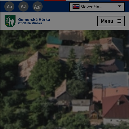
Slovenčina
Gemerská Hôrka
Menu
Oficiálna stránka