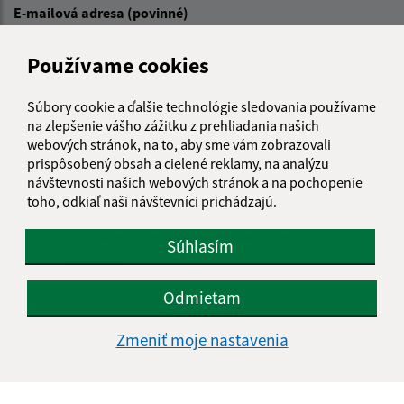
E-mailová adresa (povinné)
Používame cookies
Text vašej správy (povinné)
Súbory cookie a ďalšie technológie sledovania používame
na zlepšenie vášho zážitku z prehliadania našich
webových stránok, na to, aby sme vám zobrazovali
prispôsobený obsah a cielené reklamy, na analýzu
návštevnosti našich webových stránok a na pochopenie
toho, odkiaľ naši návštevníci prichádzajú.
Oboznámil som sa so
spracúvaním osobných
Súhlasím
údajov
Google reCaptcha Response
Odmietam
Odoslať správu
Zmeniť moje nastavenia
Úradné hodiny: