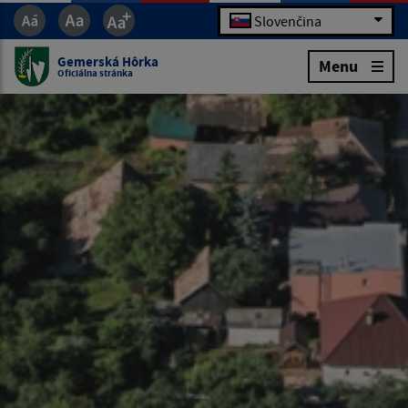
Slovenčina
Gemerská Hôrka
Menu
Oficiálna stránka