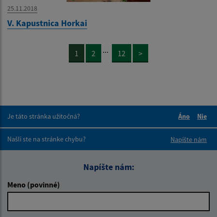
25.11.2018
V. Kapustnica Horkai
...
1
2
12
>
Je táto stránka užitočná?
Áno
Nie
Boli tieto 
Boli 
Našli ste na stránke chybu?
Napíšte nám
Napíšte nám:
Meno (povinné)