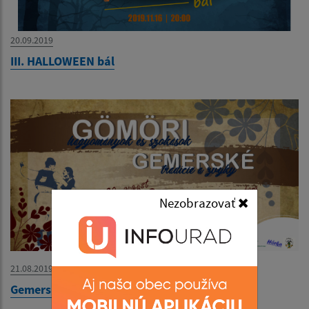
20.09.2019
III. HALLOWEEN bál
Nezobrazovať
21.08.2019
Gemerské tradície a zvyky - plagát