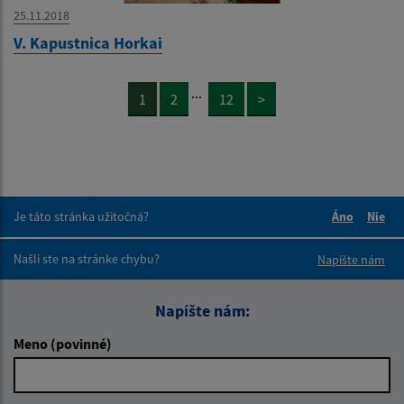
25.11.2018
V. Kapustnica Horkai
...
1
2
12
>
Je táto stránka užitočná?
Áno
Nie
Boli tieto 
Boli 
Našli ste na stránke chybu?
Napíšte nám
Napíšte nám:
Meno (povinné)