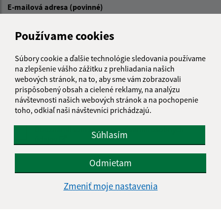
E-mailová adresa (povinné)
Používame cookies
Text vašej správy (povinné)
Súbory cookie a ďalšie technológie sledovania používame
na zlepšenie vášho zážitku z prehliadania našich
webových stránok, na to, aby sme vám zobrazovali
prispôsobený obsah a cielené reklamy, na analýzu
návštevnosti našich webových stránok a na pochopenie
toho, odkiaľ naši návštevníci prichádzajú.
Oboznámil som sa so
spracúvaním osobných
Súhlasím
údajov
Google reCaptcha Response
Odmietam
Odoslať správu
Zmeniť moje nastavenia
Úradné hodiny: