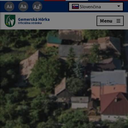
Slovenčina
Gemerská Hôrka
Menu
Oficiálna stránka