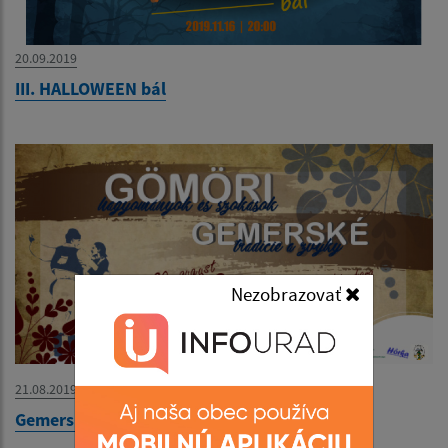
20.09.2019
III. HALLOWEEN bál
Nezobrazovať
21.08.2019
Gemerské tradície a zvyky - plagát