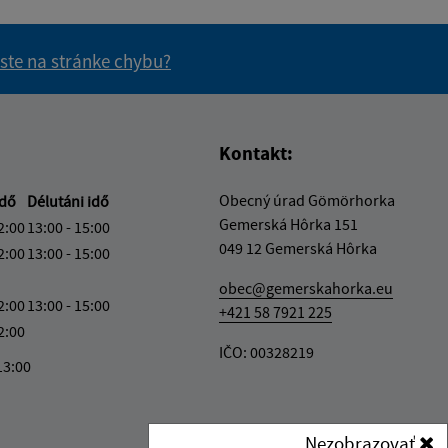
 ste na stránke chybu?
vás užitočné?
e pre vás užitočné?
Kontakt:
Obecný úrad Gömörhorka
idő
Délutáni idő
Gemerská Hôrka 151
2:00
13:00 - 15:00
049 12 Gemerská Hôrka
2:00
13:00 - 15:00
obec@gemerskahorka.eu
2:00
13:00 - 15:00
+421 58 7921 225
2:00
IČO: 00328219
13:00
Nezobrazovať