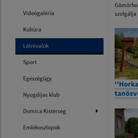
Gömörhork
Videógaléria
szolgálja
Kultúra
Látnivalók
Sport
Egészégügy
''Horka
tanösv
Nyugdíjas klub
Domica Kistérség
Emlékoszlopok