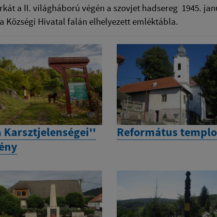
át a II. világháború végén a szovjet hadsereg 1945. jan
 a Községi Hivatal falán elhelyezett emléktábla.
 Karsztjelenségei''
Református templ
ény