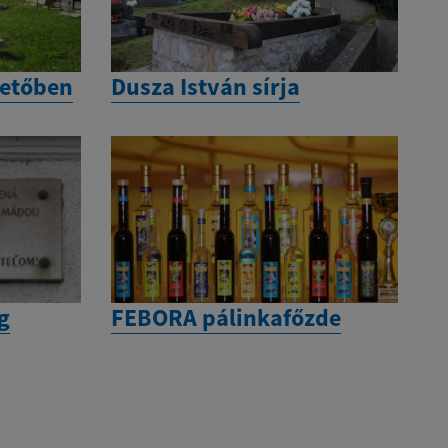
metőben
Dusza István sírja
g
FEBORA pálinkafőzde