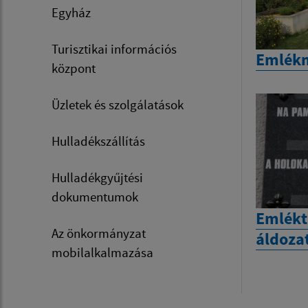
Egyház
Turisztikai információs
Emlék
központ
Üzletek és szolgálatások
Hulladékszállítás
Hulladékgyűjtési
dokumentumok
Emlékt
Az önkormányzat
áldoza
mobilalkalmazása