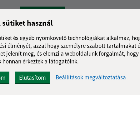
Google reCaptcha Response
Üzenet küldése
l sütiket használ
ütiket és egyéb nyomkövető technológiákat alkalmaz, hog
si élményét, azzal hogy személyre szabott tartalmakat é
et jelenít meg, és elemzi a weboldalunk forgalmát, hogy
 honnan érkeztek a látogatóink.
Beállítások megváltoztatása
om
Elutasítom