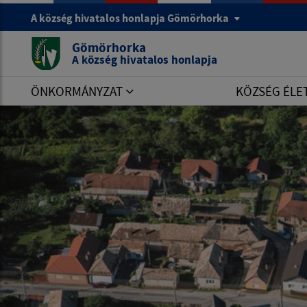
A község hivatalos honlapja Gömörhorka
Gömörhorka
A község hivatalos honlapja
ÖNKORMÁNYZAT
KÖZSÉG ÉLE