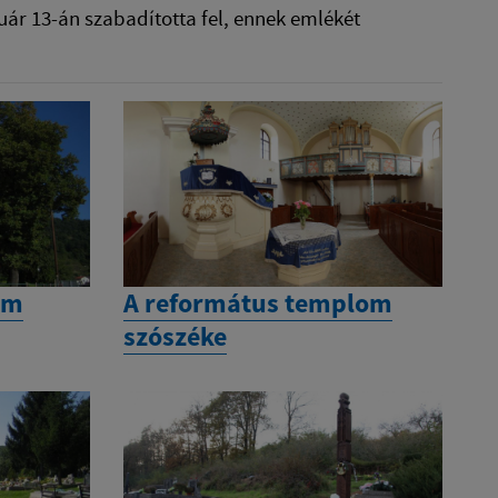
uár 13-án szabadította fel, ennek emlékét
om
A református templom
szószéke