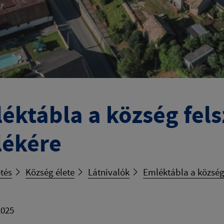
éktábla a község fel
ékére
tés
Község élete
Látnivalók
Emléktábla a község
2025