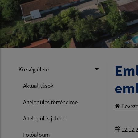
Eml
Község élete
eml
Aktualitások
A település történelme
Beveze
A település jelene
12.12.
Fotóalbum