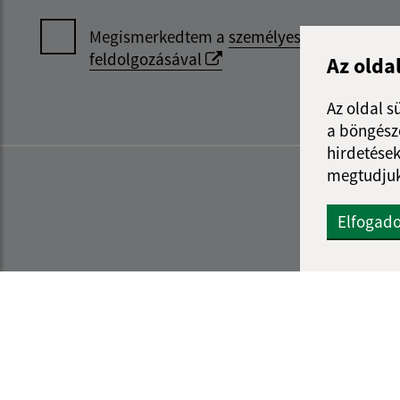
Megismerkedtem a
személyes adatok
feldolgozásával
Az olda
Az oldal s
a böngészé
hirdetések
megtudjuk
Elfogad