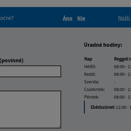
itočné?
Našli
Áno
Nie
Boli tieto informácie pre 
Boli tieto informáci
Úradné hodiny:
Nap
Reggeli 
 (povinné)
Hétfő:
08:00 - 1
Kedd:
08:00 - 1
Szerda:
-
Csütörtök:
08:00 - 1
Péntek:
08:00 - 1
Ebédszünet:
12:00 - 