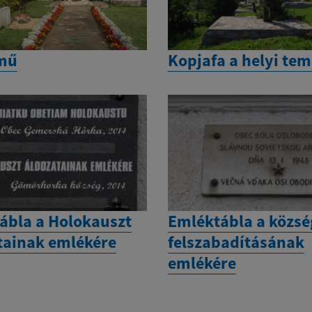
mű
Kopjafa a helyi te
ábla a Holokauszt
Emléktábla a közsé
tainak emlékére
felszabadításának
emlékére