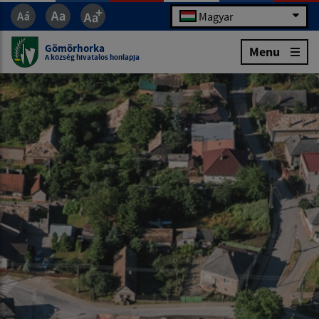
Magyar
Gömörhorka
Menu
A község hivatalos honlapja