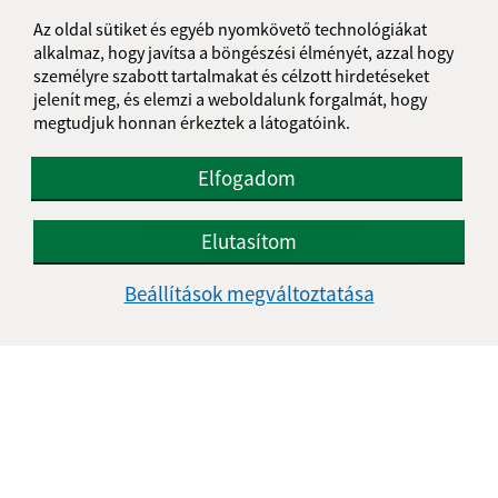
Az oldal sütiket és egyéb nyomkövető technológiákat
alkalmaz, hogy javítsa a böngészési élményét, azzal hogy
személyre szabott tartalmakat és célzott hirdetéseket
jelenít meg, és elemzi a weboldalunk forgalmát, hogy
megtudjuk honnan érkeztek a látogatóink.
Elfogadom
Az oldalról:
Hozzáférhetőségi nyilatkozat
Elutasítom
Szerzői jog
Személyes adatok védelme
Beállítások megváltoztatása
Navigáció:
Nyomtatás
Honlap térkép
Sütik
Gyors linkek:
A mi falunk