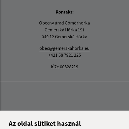
Kontakt:
Obecný úrad Gömörhorka
Gemerská Hôrka 151
049 12 Gemerská Hôrka
obec@gemerskahorka.eu
+421 58 7921 225
IČO: 00328219
Az oldal sütiket használ