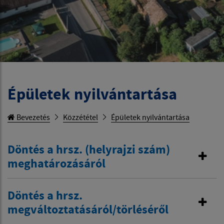
Épületek nyilvántartása
Bevezetés
Közzététel
Épületek nyilvántartása
Döntés a hrsz. (helyrajzi szám)
meghatározásáról
Döntés a hrsz.
megváltoztatásáról/törléséről