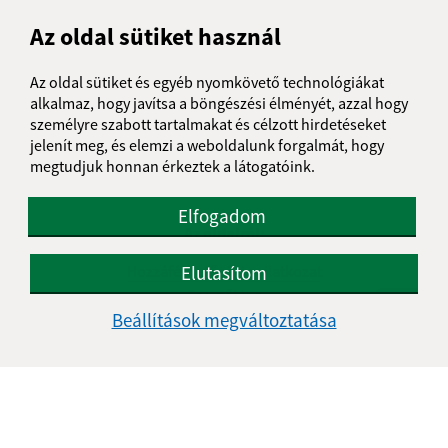
Az oldal sütiket használ
Az oldal sütiket és egyéb nyomkövető technológiákat
alkalmaz, hogy javítsa a böngészési élményét, azzal hogy
személyre szabott tartalmakat és célzott hirdetéseket
jelenít meg, és elemzi a weboldalunk forgalmát, hogy
megtudjuk honnan érkeztek a látogatóink.
Elfogadom
Az oldalról:
Hozzáférhetőségi nyilatkozat
Elutasítom
Szerzői jog
Beállítások megváltoztatása
Személyes adatok védelme
Navigáció:
Nyomtatás
Honlap térkép
Sütik