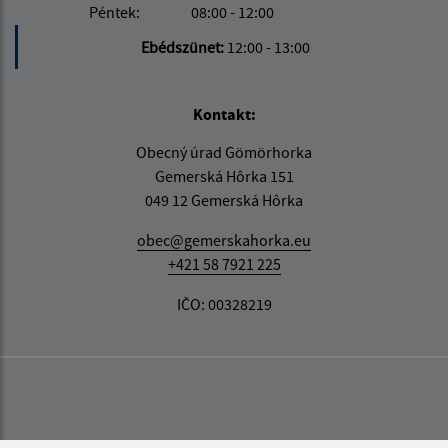
Péntek:
08:00 - 12:00
Ebédszünet:
12:00 - 13:00
Kontakt:
Obecný úrad Gömörhorka
Gemerská Hôrka 151
049 12 Gemerská Hôrka
obec@gemerskahorka.eu
+421 58 7921 225
IČO: 00328219