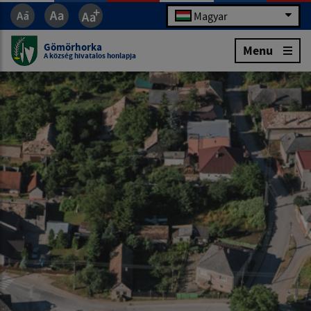
Magyar
Gömörhorka
Menu
A község hivatalos honlapja