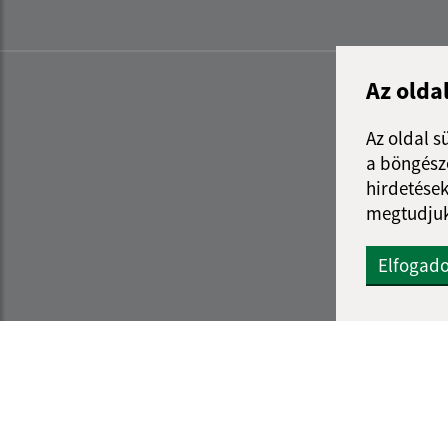
Az olda
Az oldal s
a böngészé
hirdetések
megtudjuk
Elfogad
Az oldalról:
Navigáció: