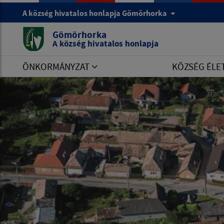
A község hivatalos honlapja Gömörhorka
Gömörhorka
A község hivatalos honlapja
ÖNKORMÁNYZAT
KÖZSÉG ÉLE