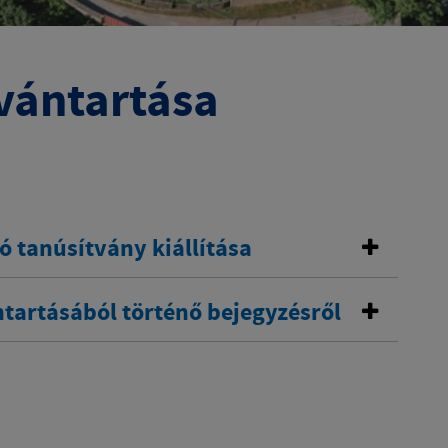
vántartása
ó tanúsítvány kiállítása
ntartásából történő bejegyzésről