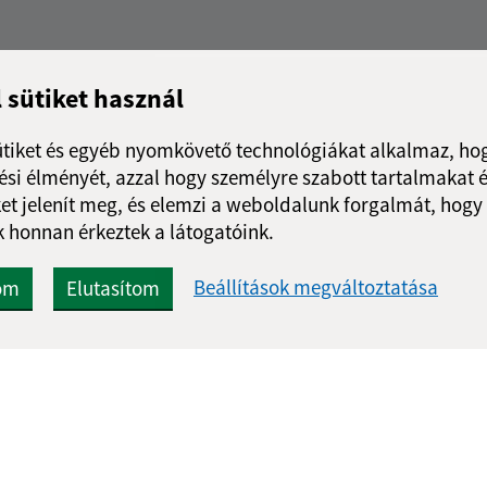
l sütiket használ
ütiket és egyéb nyomkövető technológiákat alkalmaz, hog
si élményét, azzal hogy személyre szabott tartalmakat é
et jelenít meg, és elemzi a weboldalunk forgalmát, hogy
 honnan érkeztek a látogatóink.
Beállítások megváltoztatása
om
Elutasítom
Gyors linkek:
Frissített