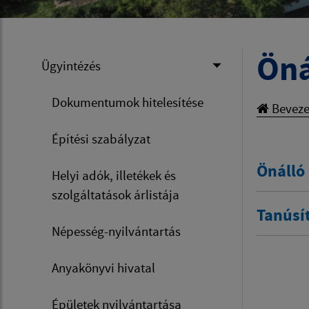
Öná
Ügyintézés
Dokumentumok hitelesítése
Beveze
Építési szabályzat
Önálló 
Helyi adók, illetékek és
szolgáltatások árlistája
Tanúsí
Népesség-nyilvántartás
Anyakönyvi hivatal
Épületek nyilvántartása