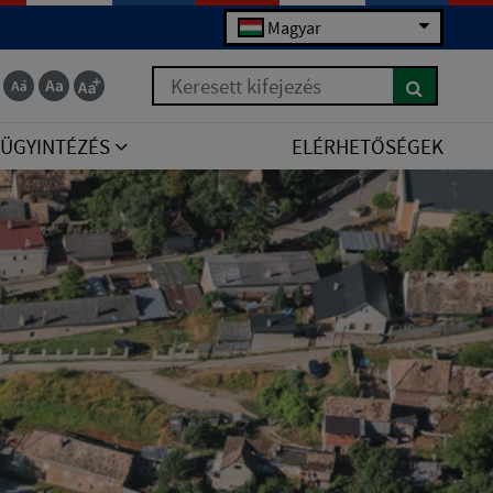
Magyar
Keresett kifejezés
ÜGYINTÉZÉS
ELÉRHETŐSÉGEK