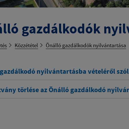
lló gazdálkodók nyil
tés
Közzététel
Önálló gazdálkodók nyilvántartása
gazdálkodó nyilvántartásba vételéről szól
tvány törlése az Önálló gazdálkodó nyilvá