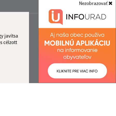
Nezobrazovať
y javítsa
s célzott
:
Správca obsahu: