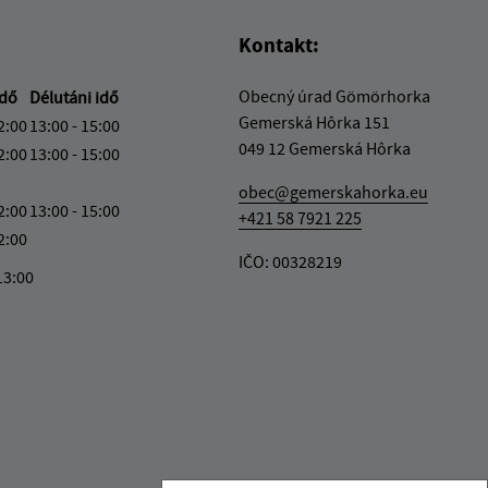
Kontakt:
Obecný úrad Gömörhorka
idő
Délutáni idő
Gemerská Hôrka 151
2:00
13:00 - 15:00
049 12 Gemerská Hôrka
2:00
13:00 - 15:00
obec@gemerskahorka.eu
2:00
13:00 - 15:00
+421 58 7921 225
2:00
IČO: 00328219
13:00