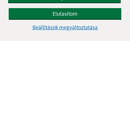
Elutasítom
Beállítások megváltoztatása
Az oldalról:
Hozzáférhetőségi nyilatkozat
Szerzői jog
Személyes adatok védelme
Navigáció:
Nyomtatás
Honlap térkép
Sütik