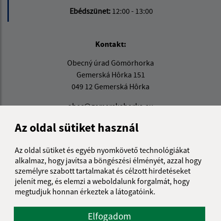
Ebédszünet:
12:00 - 13:00
Kontakt:
Obecný úrad Gömörhorka
Gemerská Hôrka 151
049 12 Gemerská Hôrka
obec@gemerskahorka.eu
+421 58 7921 225
Az oldal sütiket használ
IČO: 00328219
Az oldal sütiket és egyéb nyomkövető technológiákat
alkalmaz, hogy javítsa a böngészési élményét, azzal hogy
személyre szabott tartalmakat és célzott hirdetéseket
jelenít meg, és elemzi a weboldalunk forgalmát, hogy
megtudjuk honnan érkeztek a látogatóink.
Elfogadom