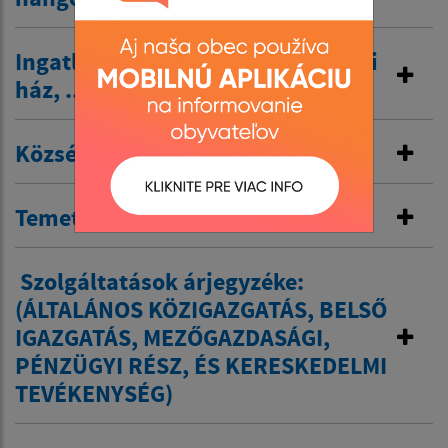
Ingatlan bérbeadása / művelődési
ház, .../
Községi bérlakások
Temetői díjak
​ Szolgáltatások árjegyzéke:
(ÁLTALÁNOS KÖZIGAZGATÁS, BELSŐ
IGAZGATÁS, MEZŐGAZDASÁGI,
PÉNZÜGYI RÉSZ, ÉS KERESKEDELMI
TEVÉKENYSÉG)