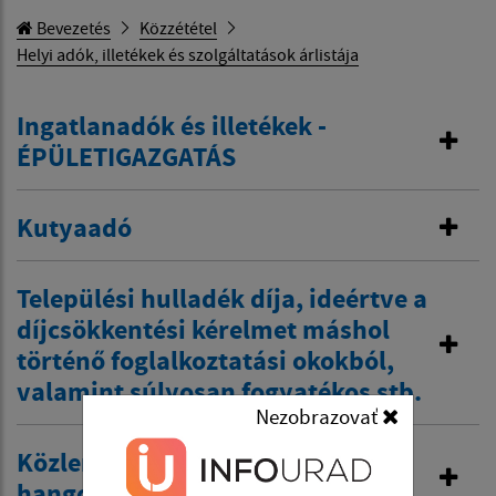
Bevezetés
Közzététel
Helyi adók, illetékek és szolgáltatások árlistája
Ingatlanadók és illetékek -
ÉPÜLETIGAZGATÁS
Kutyaadó
Települési hulladék díja, ideértve a
díjcsökkentési kérelmet máshol
történő foglalkoztatási okokból,
valamint súlyosan fogyatékos stb.
Nezobrazovať
Közlemény a helyi
hangosbemondóban