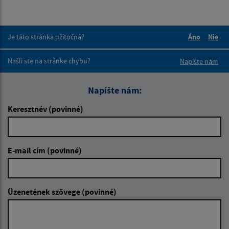
Je táto stránka užitočná?
Áno
Nie
Boli tieto 
Boli 
Našli ste na stránke chybu?
Napíšte nám
Napíšte nám:
Keresztnév (povinné)
E-mail cím (povinné)
Üzenetének szövege (povinné)