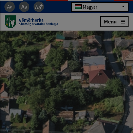
Magyar
Gömörhorka
Menu
A község hivatalos honlapja