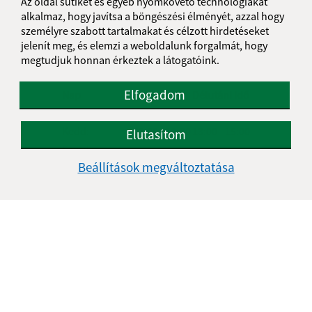
Az oldal sütiket és egyéb nyomkövető technológiákat
alkalmaz, hogy javítsa a böngészési élményét, azzal hogy
személyre szabott tartalmakat és célzott hirdetéseket
jelenít meg, és elemzi a weboldalunk forgalmát, hogy
megtudjuk honnan érkeztek a látogatóink.
Úradné hodiny:
Elfogadom
Nap
Reggeli idő
Délutáni idő
Hétfő:
08:00 - 12:00
13:00 - 15:00
Kedd:
08:00 - 12:00
13:00 - 15:00
Elutasítom
Szerda:
-
Beállítások megváltoztatása
Csütörtök:
08:00 - 12:00
13:00 - 15:00
Péntek:
08:00 - 12:00
Ebédszünet:
12:00 - 13:00
Kontakt:
Obecný úrad Gömörhorka
Gemerská Hôrka 151