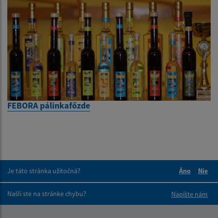
FEBORA pálinkafőzde
Je táto stránka užitočná?
Áno
Nie
Boli tieto 
Boli 
Našli ste na stránke chybu?
Napíšte nám