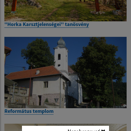
''Horka Karsztjelenségei'' tanösvény
Református templom