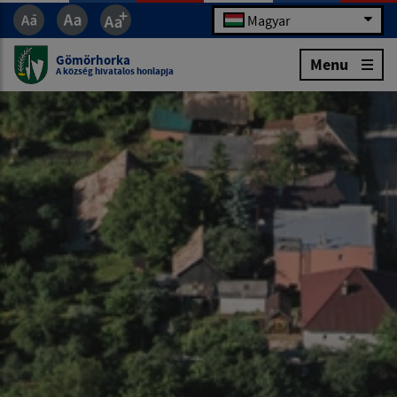
Magyar
Gömörhorka
Menu
A község hivatalos honlapja