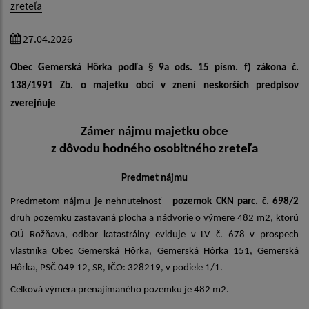
zreteľa
27.04.2026
Obec Gemerská Hôrka podľa § 9a ods. 15 písm. f) zákona č.
138/1991 Zb. o majetku obcí
v znení neskorších predpisov
zverejňuje
Zámer nájmu majetku obce
z dôvodu hodného osobitného zreteľa
Predmet nájmu
Predmetom nájmu je nehnutelnosť -
pozemok CKN parc. č. 698/2
d
ruh pozemku z
astavaná plocha a nádvorie o výmere 482 m2, ktorú
OÚ Rožňava, odbor katastrálny eviduje v LV č. 678 v prospech
vlastníka Obec Gemerská Hôrka, Gemerská Hôrka 151, Gemerská
Hôrka, PSČ 049 12, SR, IČO: 328219, v podiele 1/1.
Celková výmera prenajímaného pozemku je 482 m2.