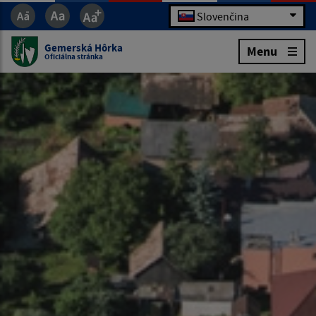
Slovenčina
Gemerská Hôrka
Menu
Oficiálna stránka