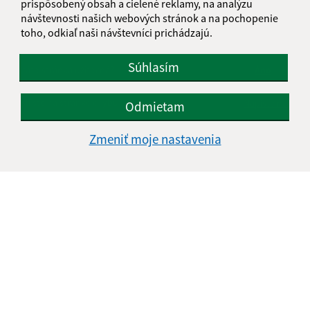
prispôsobený obsah a cielené reklamy, na analýzu
návštevnosti našich webových stránok a na pochopenie
toho, odkiaľ naši návštevníci prichádzajú.
Súhlasím
Je táto stránka užitočná?
Áno
Nie
Boli tieto 
Boli 
Našli ste na stránke chybu?
Napíšte nám
Odmietam
Zmeniť moje nastavenia
Napíšte nám:
Meno (povinné)
E-mailová adresa (povinné)
Text vašej správy (povinné)