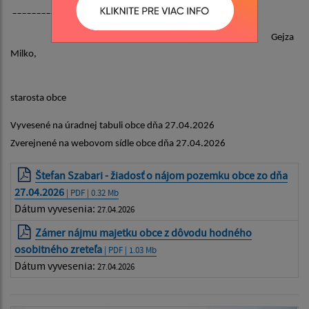
____________________________
Gejza
Milko,
starosta obce
Vyvesené na úradnej tabuli obce dňa 27.04.2026
Zverejnené na webovom sídle obce dňa 27.04.2026
Štefan Szabari - žiadosť o nájom pozemku obce zo dňa
27.04.2026
| PDF | 0.32 Mb
Dátum vyvesenia:
27.04.2026
Zámer nájmu majetku obce z dôvodu hodného
osobitného zreteľa
| PDF | 1.03 Mb
Dátum vyvesenia:
27.04.2026