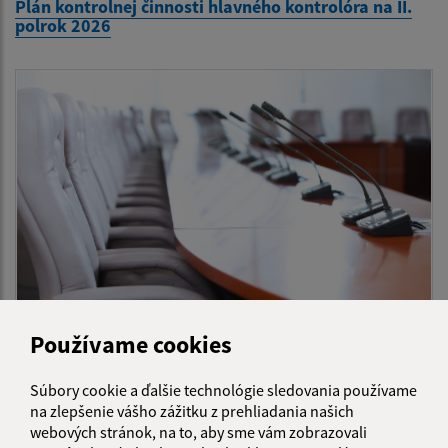
Plán kontrolnej činnosti hlavného kontrolóra na II.
polrok 2026
04.06.2026
Používame cookies
Zvolanie 38. zasadnutia OZ na pondelok 08.06.2026
Súbory cookie a ďalšie technológie sledovania používame
na zlepšenie vášho zážitku z prehliadania našich
...
1
2
41
>
webových stránok, na to, aby sme vám zobrazovali