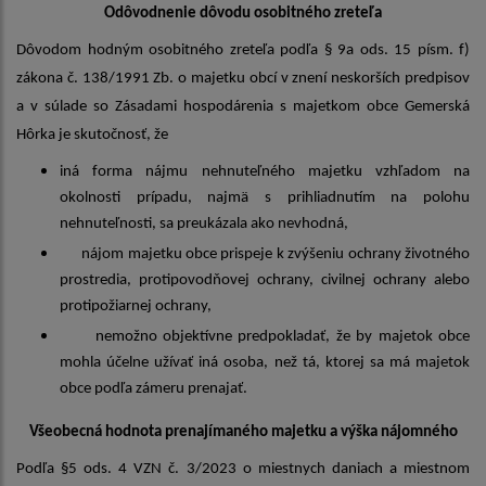
Odôvodnenie dôvodu osobitného zreteľa
Dôvodom hodným osobitného zreteľa podľa § 9a ods. 15 písm. f)
zákona č. 138/1991 Zb. o majetku obcí v znení neskorších predpisov
a v súlade so Zásadami hospodárenia s majetkom obce Gemerská
Hôrka je skutočnosť, že
iná forma nájmu nehnuteľného majetku vzhľadom na
okolnosti prípadu, najmä s prihliadnutím na polohu
nehnuteľnosti, sa preukázala ako nevhodná,
nájom majetku obce prispeje k zvýšeniu ochrany životného
prostredia, protipovodňovej ochrany, civilnej ochrany alebo
protipožiarnej ochrany,
nemožno objektívne predpokladať, že by majetok obce
mohla účelne užívať iná osoba, než tá, ktorej sa má majetok
obce podľa zámeru prenajať.
Všeobecná hodnota prenajímaného majetku a výška nájomného
Podľa §5 ods. 4 VZN č. 3/2023 o miestnych daniach a miestnom