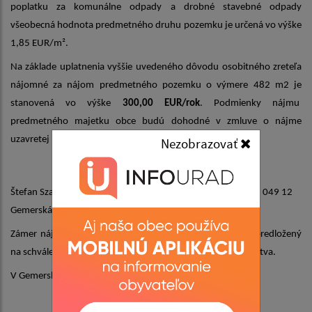
poplatku za komunálne odpady a drobné stavebné odpady
všeobecná hodnota predmetného druhu pozemku je určená vo výške
1,85 EUR/m².
Na základe uplatnenia vyššie uvedeného dôvodu osobitného zreteľa
nájomné za nájom predmetného pozemku o výmere 482 m2 je
stanovená vo výške
300,00 EUR/rok
. Podmienky nájmu
predmetného majetku obce budú dohodné v zmluve o nájme
uzavretej medzi žiadateľom a Obcou Gemerská Hôrka.
Nezobrazovať
Žiadateľ/Nájomca
Štefan Szabari, dátum narodenia:
09.01.1968
, trvale bytom 049 12
Gemerská Hôrka č. 250
.
Zámer nájmu vyššie uvedenej nehnuteľnosti obce bude predložený
na schválenie na najbližšom zasadnutí obecného zastupiteľstva.
V Gemerskej Hôrke dňa 27.04.2026