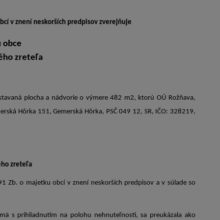
obcí
v znení neskorších predpisov
zverejňuje
 obce
ého zreteľa
stavaná plocha a nádvorie o výmere 482 m2, ktorú OÚ Rožňava,
emerská Hôrka 151, Gemerská Hôrka, PSČ 049 12, SR, IČO: 328219,
ho zreteľa
 Zb. o majetku obcí v znení neskorších predpisov a v súlade so
ä s prihliadnutím na polohu nehnuteľnosti, sa preukázala ako