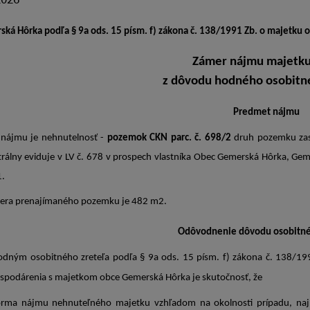
ká Hôrka podľa § 9a ods. 15 písm. f) zákona č. 138/1991 Zb. o majetku 
Zámer nájmu majetku
z dôvodu hodného osobitn
Predmet nájmu
ájmu je nehnutelnosť -
pozemok CKN parc. č. 698/2
d
ruh pozemku z
a
trálny eviduje v LV č. 678 v prospech vlastníka Obec Gemerská Hôrka, G
1.
era prenajímaného pozemku je 482 m2.
Odôvodnenie dôvodu osobitné
ným osobitného zreteľa podľa § 9a ods. 15 písm. f) zákona č. 138/1991
spodárenia s majetkom obce Gemerská Hôrka je skutočnosť, že
orma nájmu nehnuteľného majetku vzhľadom na okolnosti prípadu, najm