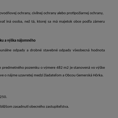
odňovej ochrany, civilnej ochrany alebo protipožiarnej ochrany,
ť iná osoba, než tá, ktorej sa má majetok obce podľa zámeru
ku a výška nájomného
munálne odpady a drobné stavebné odpady všeobecná hodnota
jom predmetného pozemku o výmere 482 m2 je stanovená vo výške
e o nájme uzavretej medzi žiadateľom a Obcou Gemerská Hôrka.
 250
.
bližšom zasadnutí obecného zastupiteľstva.