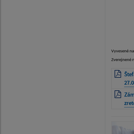
____
Ge
st
Vyvesené na
Zverejnené 
Štef
27.0
Zám
zret