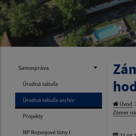
Zám
Samospráva
hod
Úradná tabuľa
Úradná tabuľa archív
Úvod
Zámer ná
Projekty
NP Rozvojové tímy I
27.04.