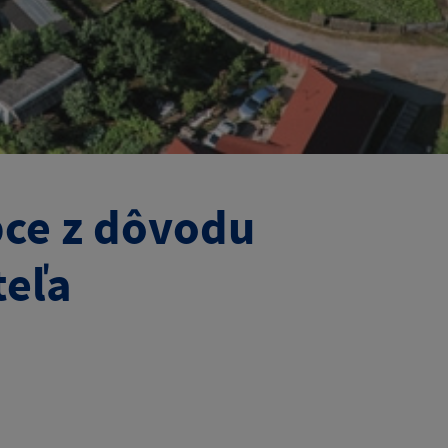
ce z dôvodu
teľa