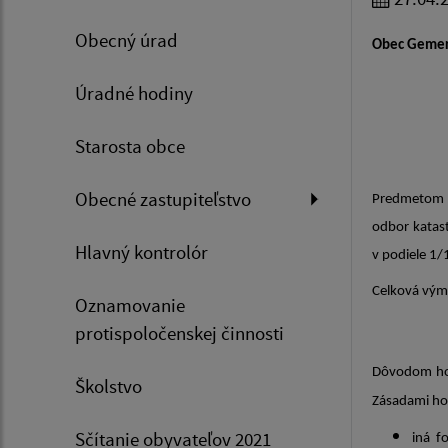
Obecný úrad
Obec Gemers
Úradné hodiny
Starosta obce
Obecné zastupiteľstvo
Predmetom n
odbor katas
Hlavný kontrolór
v podiele 1/
Celková vým
Oznamovanie
protispoločenskej činnosti
Dôvodom hod
Školstvo
Zásadami ho
Sčítanie obyvateľov 2021
iná f