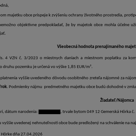
odná,
 majetku obce prispeje k zvýšeniu ochrany životného prostredia, protipov
no objektívne predpokladať, že by majetok obce mohla účelne užíva
jať.
Všeobecná hodnota prenajímaného majet
ds. 4 VZN č. 3/2023 o miestnych daniach a miestnom poplatku za ko
 druhu pozemku je určená vo výške 1,85 EUR/m².
uplatnenia vyššie uvedeného dôvodu osobitného zreteľa nájomné za ná
/rok
. Podmienky nájmu predmetného majetku obce budú dohodné v zmluv
Žiadateľ/Nájomca
ari, dátum narodenia:
09.01.1968
, trvale bytom 049 12 Gemerská Hôrka č.
vyššie uvedenej nehnuteľnosti obce bude predložený na schválenie na naj
 Hôrke dňa 27.04.2026