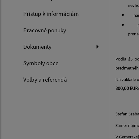
nevh
Prístup k informáciám
nájom
nemož
Pracovné ponuky
prena
Dokumenty
Podľa §5 o
Symboly obce
predmetného
Voľby a referendá
Na základe 
300,00 EUR
Štefan Szab
Zámer nájmu 
V Gemerskej