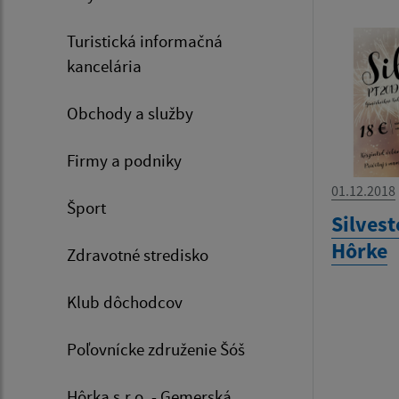
Turistická informačná
kancelária
Obchody a služby
Firmy a podniky
01.12.2018
Šport
Silves
Hôrke
Zdravotné stredisko
Klub dôchodcov
Poľovnícke združenie Šóš
Hôrka s.r.o. - Gemerská