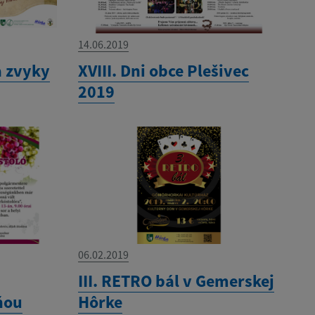
14.06.2019
a zvyky
XVIII. Dni obce Plešivec
2019
06.02.2019
III. RETRO bál v Gemerskej
ňou
Hôrke