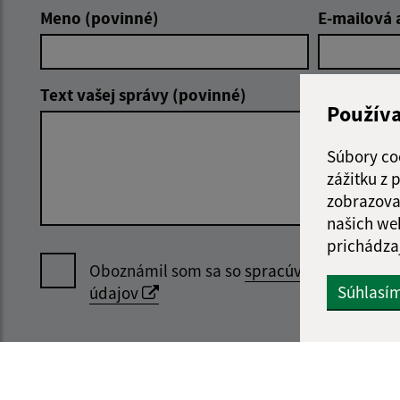
Meno (povinné)
E-mailová 
Text vašej správy (povinné)
Použív
Súbory co
zážitku z
zobrazova
našich we
prichádza
Oboznámil som sa so
spracúvaním osobný
Súhlasí
údajov