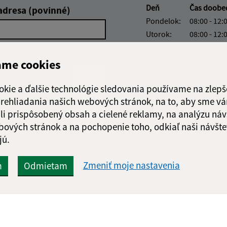
Deň
Čas doobe
adresa (povinné)
Pondelok:
08:00 - 12:
Utorok:
08:00 - 12:
Streda:
Nestránko
Štvrtok:
08:00 - 12:
ame cookies
Piatok:
08:00 - 12:
okie a ďalšie technológie sledovania používame na zlepš
Obedňajšia prestáv
 prehliadania našich webových stránok, na to, aby sme v
li prispôsobený obsah a cielené reklamy, na analýzu náv
bových stránok a na pochopenie toho, odkiaľ naši návšte
jú.
Google reCaptcha Response
Odoslať
ch
správu
Zmeniť moje nastavenia
m
Odmietam