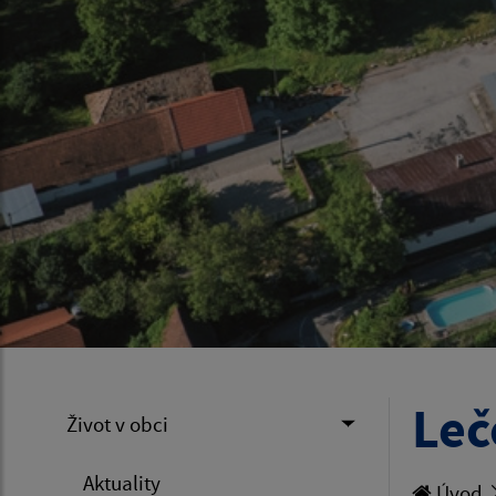
Leč
Život v obci
Aktuality
Úvod