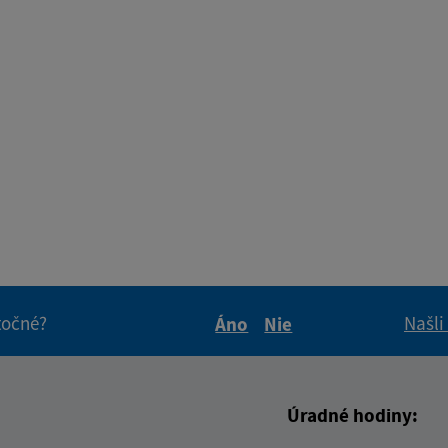
itočné?
Našli
Áno
Nie
Boli tieto informácie pre 
Boli tieto informáci
Úradné hodiny: