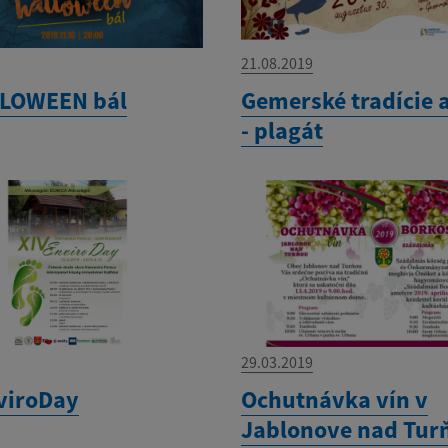
21.08.2019
ALLOWEEN bál
Gemerské tradície 
- plagát
29.03.2019
nviroDay
Ochutnávka vín v
Jablonove nad Tur