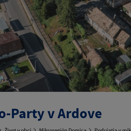
o-Party v Ardove
Život v obci
Mikroregión Domica
Podujatia v mi