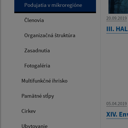
Podujatia v mikroregióne
20.09.2019
Členovia
III. H
Organizačná štruktúra
Zasadnutia
Fotogaléria
Multifunkčné ihrisko
Pamätné stĺpy
05.04.2019
Cirkev
XIV. E
Ubytovanie