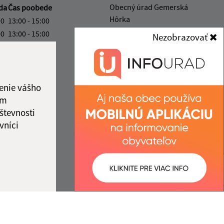
Obecný úrad Gemerská
da
Čas poobede
Hôrka
00
13:00 - 15:00
Gemerská Hôrka 151
00
13:00 - 15:00
Nezobrazovať
049 12 Gemerská Hôrka
vý deň
00
13:00 - 15:00
obec@gemerskahorka.eu
00
+421 58 7921 225
enie vášho
ka:
12:00 - 13:00
IČO: 00328219
ám
števnosti
vníci