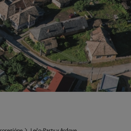
kroregióne
Lečo-Party v Ardove