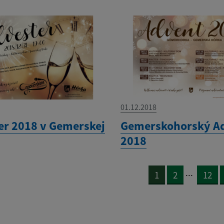
01.12.2018
ter 2018 v Gemerskej
Gemerskohorský A
2018
...
1
2
12