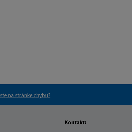
 ste na stránke chybu?
vás užitočné?
e pre vás užitočné?
Kontakt: