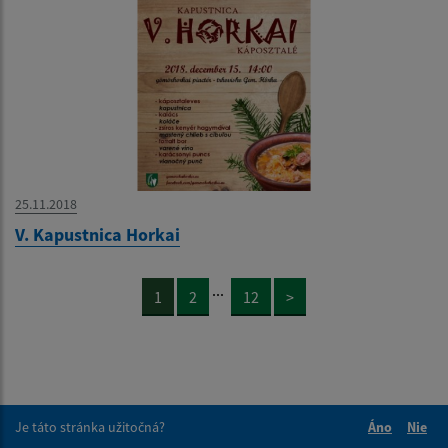
25.11.2018
V. Kapustnica Horkai
...
1
2
12
>
Je táto stránka užitočná?
Áno
Nie
Boli tieto 
Boli 