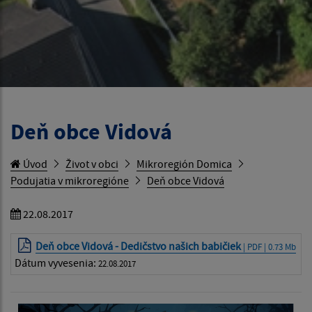
Deň obce Vidová
Úvod
Život v obci
Mikroregión Domica
Podujatia v mikroregióne
Deň obce Vidová
22.08.2017
Deň obce Vidová - Dedičstvo našich babičiek
| PDF | 0.73 Mb
Dátum vyvesenia:
22.08.2017