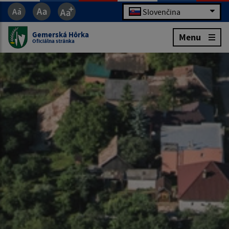
Slovenčina
Gemerská Hôrka
Menu
Oficiálna stránka