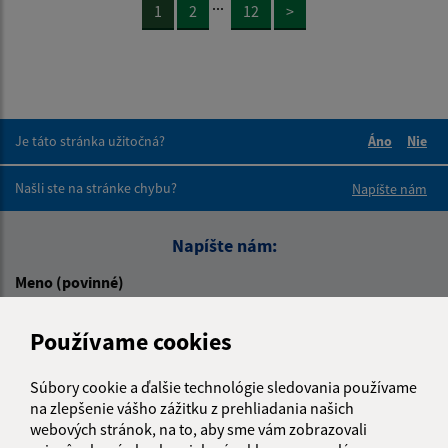
...
1
2
12
>
Je táto stránka užitočná?
Áno
Nie
Boli tieto 
Boli 
Našli ste na stránke chybu?
Napíšte nám
Napíšte nám:
Meno (povinné)
Používame cookies
E-mailová adresa (povinné)
Súbory cookie a ďalšie technológie sledovania používame
na zlepšenie vášho zážitku z prehliadania našich
webových stránok, na to, aby sme vám zobrazovali
Text vašej správy (povinné)