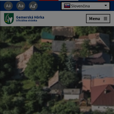
Slovenčina
Gemerská Hôrka
Menu
Oficiálna stránka