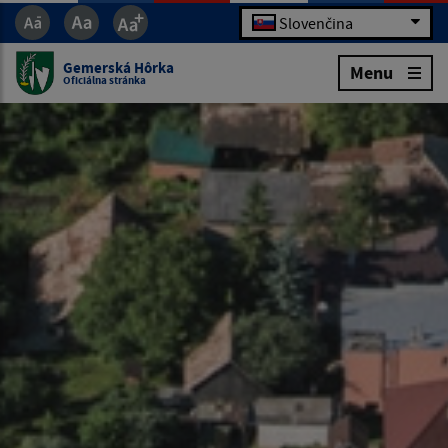
Slovenčina
Gemerská Hôrka
Menu
Oficiálna stránka