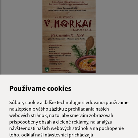
25.11.2018
V. Kapustnica Horkai
Používame cookies
Súbory cookie a ďalšie technológie sledovania používame
...
1
2
12
>
na zlepšenie vášho zážitku z prehliadania našich
webových stránok, na to, aby sme vám zobrazovali
prispôsobený obsah a cielené reklamy, na analýzu
návštevnosti našich webových stránok a na pochopenie
toho, odkiaľ naši návštevníci prichádzajú.