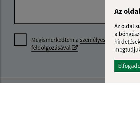
Az olda
Az oldal s
a böngészé
Megismerkedtem a
személyes adatok
hirdetések
feldolgozásával
megtudjuk
Elfogad