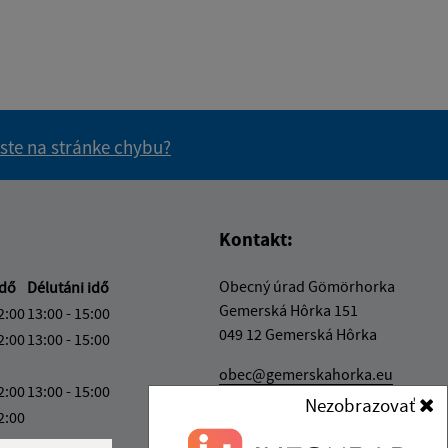
 ste na stránke chybu?
vás užitočné?
e pre vás užitočné?
Kontakt:
Obecný úrad Gömörhorka
idő
Délutáni idő
Gemerská Hôrka 151
2:00
13:00 - 15:00
049 12 Gemerská Hôrka
2:00
13:00 - 15:00
obec@gemerskahorka.eu
2:00
13:00 - 15:00
+421 58 7921 225
Nezobrazovať
2:00
IČO: 00328219