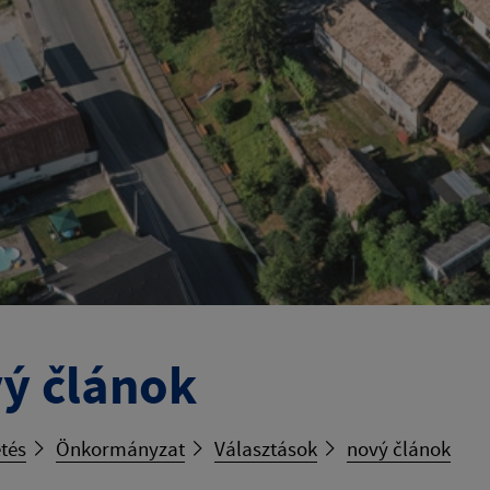
ý článok
tés
Önkormányzat
Választások
nový článok