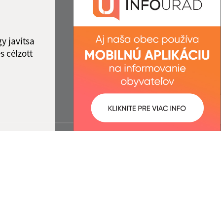
13:00
y javítsa
s célzott