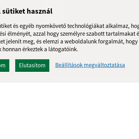
Ebédszünet:
12:00 - 
l sütiket használ
ütiket és egyéb nyomkövető technológiákat alkalmaz, hog
si élményét, azzal hogy személyre szabott tartalmakat é
Google reCaptcha Response
Üzenet küldése
et jelenít meg, és elemzi a weboldalunk forgalmát, hogy
 honnan érkeztek a látogatóink.
Beállítások megváltoztatása
om
Elutasítom