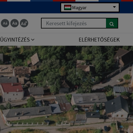
Magyar
Keresett kifejezés
ÜGYINTÉZÉS
ELÉRHETŐSÉGEK