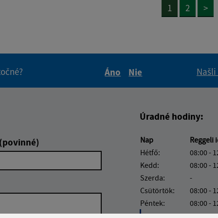
1
2
>
itočné?
Našli
Áno
Nie
Boli tieto informácie pre 
Boli tieto informáci
Úradné hodiny:
Nap
Reggeli 
 (povinné)
Hétfő:
08:00 - 1
Kedd:
08:00 - 1
Szerda:
-
Csütörtök:
08:00 - 1
Péntek:
08:00 - 1