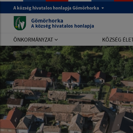
A község hivatalos honlapja Gömörhorka
Gömörhorka
A község hivatalos honlapja
ÖNKORMÁNYZAT
KÖZSÉG ÉLE