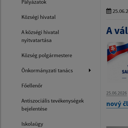
Pályázatok
25.06.
Községi hivatal
A vál
A községi hivatal
nyitvatartása
Község polgármestere
Önkormányzati tanács
Főellenőr
25.06.2026
Antiszociális tevékenységek
nový č
bejelentése
Iskolaügy