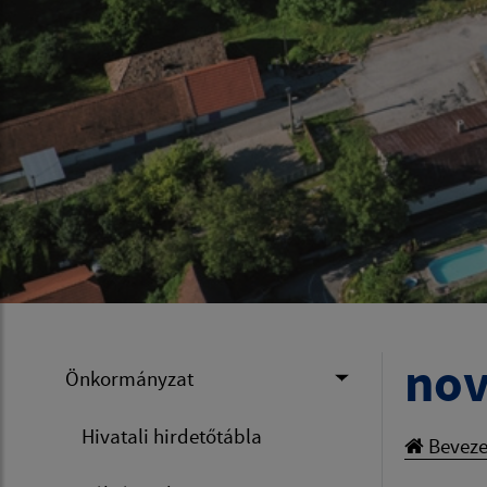
nov
Önkormányzat
Hivatali hirdetőtábla
Beveze