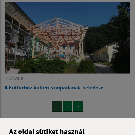
09.07.2018
A Kultúrház kültéri színpadának befedése
1
2
>
Az oldal sütiket használ