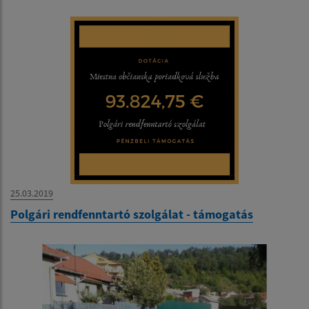
25.03.2019
Polgári rendfenntartó szolgálat - támogatás