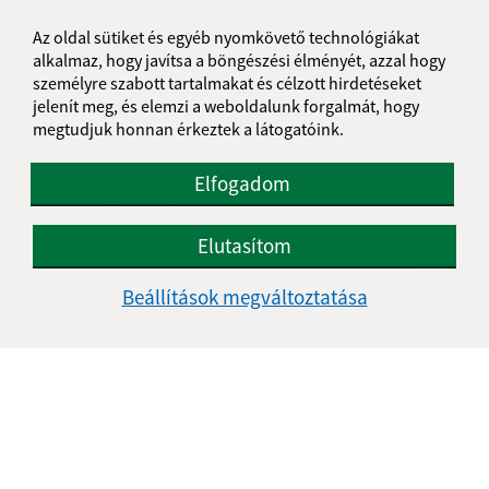
Az oldal sütiket és egyéb nyomkövető technológiákat
Je táto stránka užitočná?
Áno
Nie
Boli tieto 
Boli 
alkalmaz, hogy javítsa a böngészési élményét, azzal hogy
személyre szabott tartalmakat és célzott hirdetéseket
Našli ste na stránke chybu?
Napíšte nám
jelenít meg, és elemzi a weboldalunk forgalmát, hogy
megtudjuk honnan érkeztek a látogatóink.
Napíšte nám:
Elfogadom
Keresztnév (povinné)
Elutasítom
E-mail cím (povinné)
Beállítások megváltoztatása
Üzenetének szövege (povinné)