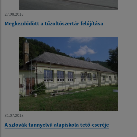
27.08.2018
Megkezdődött a tűzoltószertár felújítása
31.07.2018
A szlovák tannyelvű alapiskola tető-cseréje