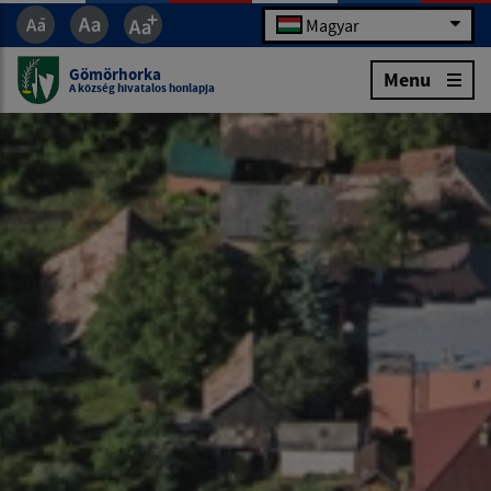
Magyar
Gömörhorka
Menu
A község hivatalos honlapja