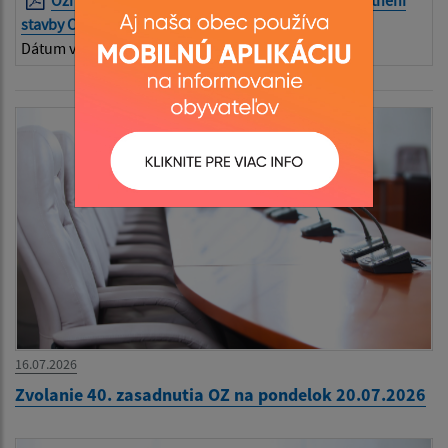
Oznámenie o začatí územného konania o umiestnení
stavby Chodníky v obci Gemerská Hôrka
| PDF | 0.29 Mb
Dátum vyvesenia:
18.12.2024
16.07.2026
Zvolanie 40. zasadnutia OZ na pondelok 20.07.2026