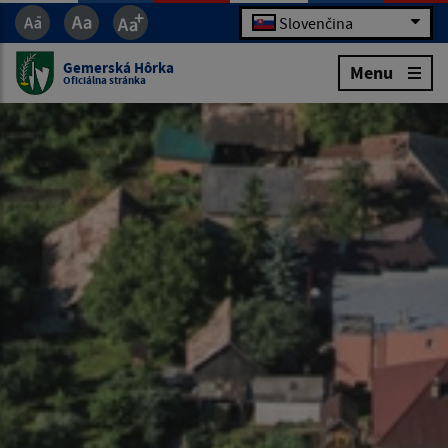
Slovenčina
Gemerská Hôrka
Menu
Oficiálna stránka