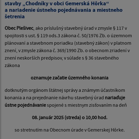
stavby „Chodníky v obci Gemerská Hôrka“
a nariadenie ústneho pojednávania a miestneho
šetrenia
Obec Plešivec
, ako príslušný stavebný úrad v zmysle § 117 v
spojitosti s ust. § 119 ods.3 zákona č. 50/1976 Zb. o územnom
plánovaní a stavebnom poriadku (stavebný zákon) v platnom
znení, v zmysle zákona č. 369/1990 Zb. o obecnom zriadení v
znení neskorších predpisov, v súlade s § 36 stavebného
zákona
oznamuje začatie územného konania
dotknutým orgánom štátnej správy a známym účastníkom
konania a na prejednanie návrhu stavebný úrad
nariaďuje
ústne pojednávanie
spojené s miestnym zisťovaním na deň
08. január 2025 (streda) o 10,00 hod.
so stretnutím na Obecnom úrade v Gemerskej Hôrke.