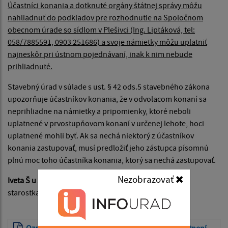
Účastníci konania a dotknuté orgány štátnej správy môžu
nahliadnuť do podkladov pre rozhodnutie na Spoločnom
obecnom úrade so sídlom v Plešivci (Ing. Liptáková, tel:
058/7885591, 0903 251686) a svoje námietky môžu uplatniť
najneskôr pri ústnom pojednávaní, inak k nim nebude
prihliadnuté.
Stavebný úrad v súlade s ust. § 42 ods.5 stavebného zákona
upozorňuje účastníkov konania, že v odvolacom konaní sa
neprihliadne na námietky a pripomienky, ktoré neboli
uplatnené v prvostupňovom konaní v určenej lehote, hoci
uplatnené mohli byť. Ak sa nechá niektorý z účastníkov
konania zastupovať, musí predložiť jeho zástupca písomnú
plnú moc toho účastníka konania, ktorý sa nechá zastupovať.
Nezobrazovať
Iveta Š u š á n o v á
starostka obce