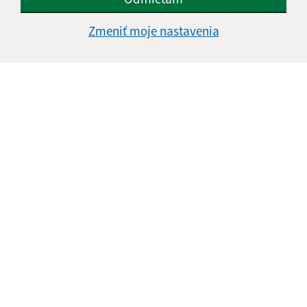
Zmeniť moje nastavenia
Text vašej správy (povinné)
Oboznámil som sa so
spracúvaním osobných
údajov
Google reCaptcha Response
Odoslať správu
Úradné hodiny:
Deň
Čas doobeda
Čas poobede