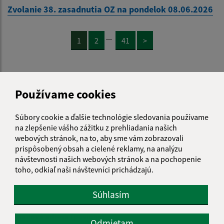
Zvolanie 38. zasadnutia OZ na pondelok 08.06.2026
...
1
2
41
>
Používame cookies
Je táto stránka užitočná?
Áno
Nie
Boli tieto 
Boli 
Súbory cookie a ďalšie technológie sledovania používame
na zlepšenie vášho zážitku z prehliadania našich
Našli ste na stránke chybu?
Napíšte nám
webových stránok, na to, aby sme vám zobrazovali
prispôsobený obsah a cielené reklamy, na analýzu
Napíšte nám:
návštevnosti našich webových stránok a na pochopenie
toho, odkiaľ naši návštevníci prichádzajú.
Meno (povinné)
Súhlasím
E-mailová adresa (povinné)
Odmietam