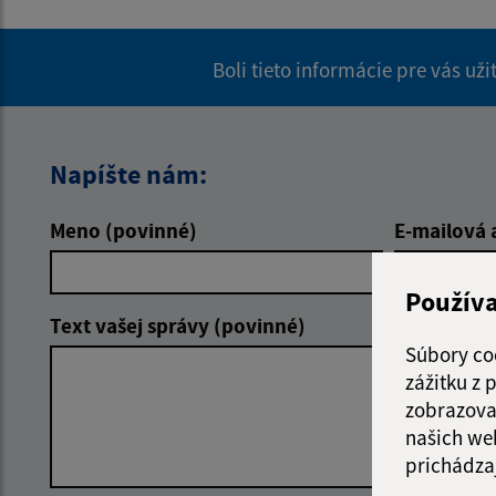
Boli tieto informácie pre vás už
Napíšte nám:
Meno (povinné)
E-mailová 
Použív
Text vašej správy (povinné)
Súbory co
zážitku z
zobrazova
našich we
prichádza