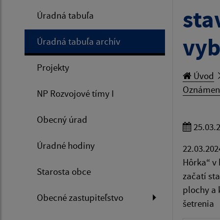
sta
Úradná tabuľa
vyb
Úradná tabuľa archív
Projekty
Úvod
Oznámenie
NP Rozvojové tímy I
Obecný úrad
25.03.
Úradné hodiny
22.03.202
Hôrka“ v 
Starosta obce
začatí st
plochy a 
Obecné zastupiteľstvo
šetrenia