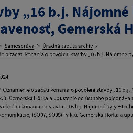
vby „16 b.j. Nájomné 
avenosť, Gemerská 
Samospráva
Úradná tabuľa archív
 o začatí konania o povolení stavby „16 b.j. Nájomné b
2024
4 Oznámenie o začatí konania o povolení stavby „16 b.j
k.ú. Gemerská Hôrka a upustenie od ústneho pojednávan
avebného konania na stavbu „16 b.j. Nájomné byty + te
komunikácie, (SO07, SO08)“ v k.ú. Gemerská Hôrka a up