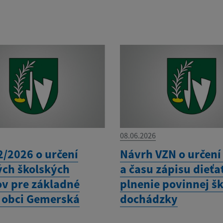
08.06.2026
2/2026 o určení
Návrh VZN o určení
ých školských
a času zápisu dieťa
v pre základné
plnenie povinnej šk
v obci Gemerská
dochádzky