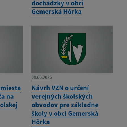
dochádzky v obci
Gemerská Hôrka
08.06.2026
 miesta
Návrh VZN o určení
ťa na
verejných školských
olskej
obvodov pre základne
školy v obci Gemerská
Hôrka