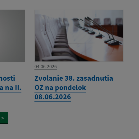
04.06.2026
nosti
Zvolanie 38. zasadnutia
 na II.
OZ na pondelok
08.06.2026
>