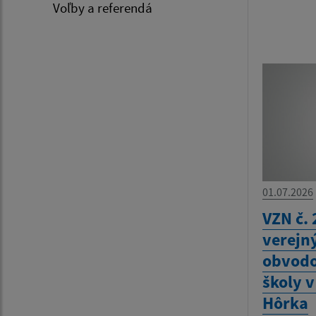
Voľby a referendá
01.07.2026
VZN č. 
verejn
obvodo
školy 
Hôrka