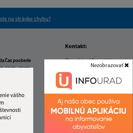
 ste na stránke chybu?
vás užitočné?
e pre vás užitočné?
Kontakt:
Obecný úrad Gemerská
da
Čas poobede
Nezobrazovať
Hôrka
00
13:00 - 15:00
Gemerská Hôrka 151
00
13:00 - 15:00
049 12 Gemerská Hôrka
vý deň
00
13:00 - 15:00
obec@gemerskahorka.eu
enie vášho
00
+421 58 7921 225
ám
števnosti
ka:
12:00 - 13:00
IČO: 00328219
vníci