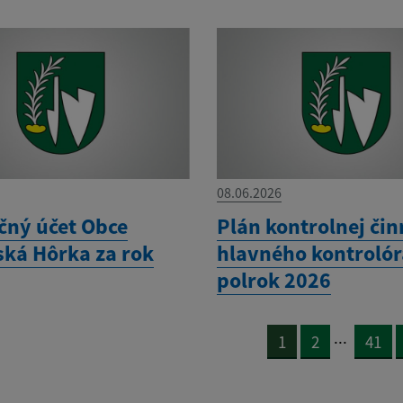
08.06.2026
čný účet Obce
Plán kontrolnej čin
ká Hôrka za rok
hlavného kontrolóra
polrok 2026
...
1
2
41