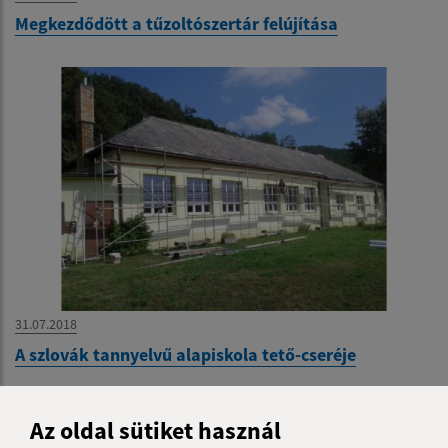
Megkezdődött a tűzoltószertár felújítása
31.07.2018
A szlovák tannyelvű alapiskola tető-cseréje
Az oldal sütiket használ