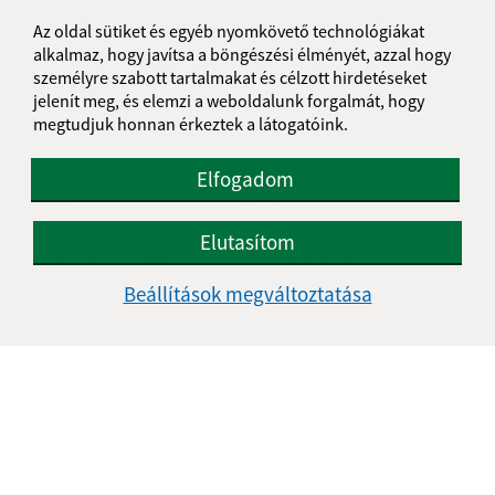
Az oldal sütiket és egyéb nyomkövető technológiákat
alkalmaz, hogy javítsa a böngészési élményét, azzal hogy
személyre szabott tartalmakat és célzott hirdetéseket
jelenít meg, és elemzi a weboldalunk forgalmát, hogy
megtudjuk honnan érkeztek a látogatóink.
Elfogadom
09.07.2018
Elutasítom
A Kultúrház kültéri színpadának befedése
Beállítások megváltoztatása
1
2
>
Je táto stránka užitočná?
Áno
Nie
Boli tieto 
Boli 