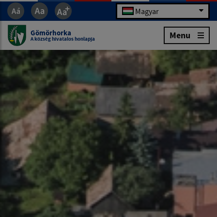
Magyar
Gömörhorka
Menu
A község hivatalos honlapja