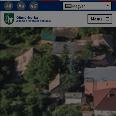
Magyar
Gömörhorka
Menu
A község hivatalos honlapja