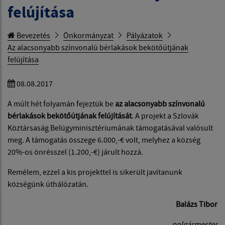
felújítása
Bevezetés
Önkormányzat
Pályázatok
Az alacsonyabb színvonalú bérlakások bekötőútjának
felújítása
08.08.2017
A múlt hét folyamán fejeztük be
az
alacsonyabb színvonalú
bérlakások bekötőútjának felújítását
. A projekt a Szlovák
Köztársaság Belügyminisztériumának támogatásával valósult
meg. A támogatás összege 6.000,-€ volt, melyhez a község
20%-os önrésszel (1.200,-€) járult hozzá.
Remélem, ezzel a kis projekttel is sikerült javítanunk
községünk úthálózatán.
Balázs Tibor
polgármester