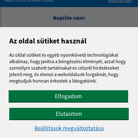
Napíšte nám
Napíšte nám:
Keresztnév (povinné)
Az oldal sütiket használ
E-mail cím (povinné)
Az oldal sütiket és egyéb nyomkövető technológiákat
alkalmaz, hogy javítsa a böngészési élményét, azzal hogy
személyre szabott tartalmakat és célzott hirdetéseket
jelenít meg, és elemzi a weboldalunk forgalmát, hogy
Üzenetének szövege (povinné)
megtudjuk honnan érkeztek a látogatóink.
Elfogadom
Elutasítom
Beállítások megváltoztatása
Megismerkedtem a
személyes adatok
feldolgozásával