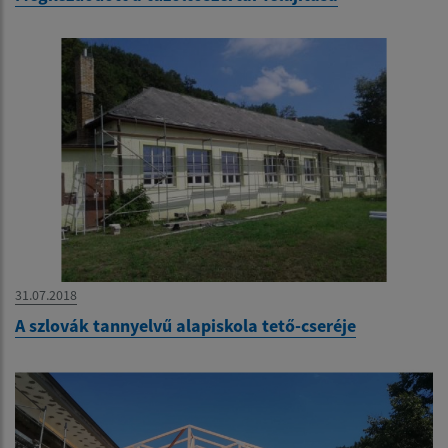
31.07.2018
A szlovák tannyelvű alapiskola tető-cseréje