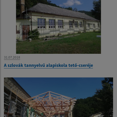
31.07.2018
A szlovák tannyelvű alapiskola tető-cseréje