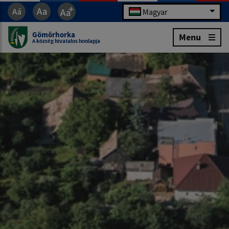
Magyar
Gömörhorka
Menu
A község hivatalos honlapja