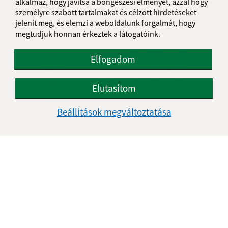
alkalmaz, hogy javítsa a böngészési élményét, azzal hogy
személyre szabott tartalmakat és célzott hirdetéseket
jelenít meg, és elemzi a weboldalunk forgalmát, hogy
megtudjuk honnan érkeztek a látogatóink.
Úradné hodiny:
Nap
Reggeli idő
Délutáni idő
Elfogadom
Hétfő:
08:00 - 12:00
13:00 - 15:00
Kedd:
08:00 - 12:00
13:00 - 15:00
Elutasítom
Szerda:
-
Csütörtök:
08:00 - 12:00
13:00 - 15:00
Beállítások megváltoztatása
Péntek:
08:00 - 12:00
Ebédszünet:
12:00 - 13:00
Kontakt:
Obecný úrad Gömörhorka
Gemerská Hôrka 151
049 12 Gemerská Hôrka