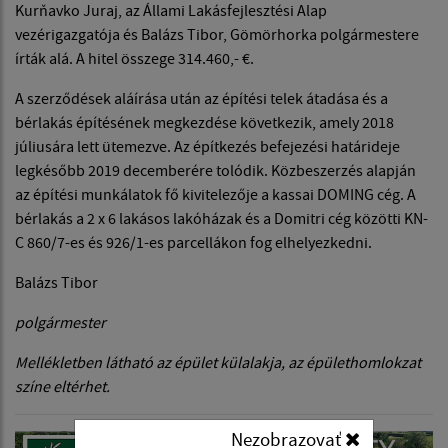
Kurňavko Juraj, az Állami Lakásfejlesztési Alap
vezérigazgatója és Balázs Tibor, Gömörhorka polgármestere
írták alá. A hitel összege 314.460,- €.
A szerződések aláírása után az építési telek átadása és a
bérlakás építésének megkezdése következik, amely 2018
júliusára lett ütemezve. Az építkezés befejezési határideje
legkésőbb 2019 decemberére tolódik. Közbeszerzés alapján
az építési munkálatok fő kivitelezője a kassai DOMING cég. A
bérlakás a 2 x 6 lakásos lakóházak és a Domitri cég közötti KN-
C 860/7-es és 926/1-es parcellákon fog elhelyezkedni.
Balázs Tibor
polgármester
Mellékletben látható az épület külalakja, az épülethomlokzat
színe eltérhet.
Nezobrazovať