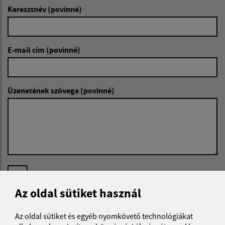
Keresztnév (povinné)
E-mail cím (povinné)
Üzenetének szövege (povinné)
Megismerkedtem a
személyes adatok
feldolgozásával
Az oldal sütiket használ
Google reCaptcha Response
Üzenet küldése
Az oldal sütiket és egyéb nyomkövető technológiákat