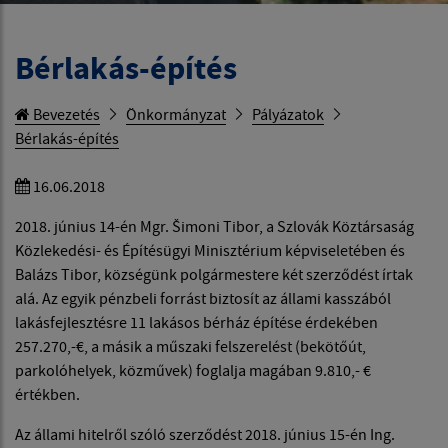
Bérlakás-építés
Bevezetés
Önkormányzat
Pályázatok
Bérlakás-építés
16.06.2018
2018. június 14-én Mgr. Šimoni Tibor, a Szlovák Köztársaság
Közlekedési- és Építésügyi Minisztérium képviseletében és
Balázs Tibor, községünk polgármestere két szerződést írtak
alá. Az egyik pénzbeli forrást biztosít az állami kasszából
lakásfejlesztésre 11 lakásos bérház építése érdekében
257.270,-€, a másik a műszaki felszerelést (bekötőút,
parkolóhelyek, közművek) foglalja magában 9.810,- €
értékben.
Az állami hitelről szóló szerződést 2018. június 15-én Ing.