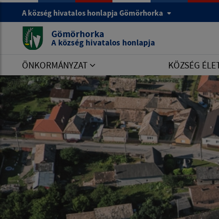
A község hivatalos honlapja Gömörhorka
Gömörhorka
A község hivatalos honlapja
ÖNKORMÁNYZAT
KÖZSÉG ÉLE