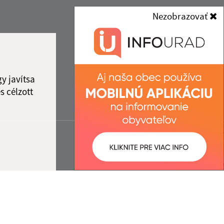
Nezobrazovať
y javítsa
s célzott
:
Správca obsahu:
3:20 óra.
A tartalomkezelő a falu
Gömörhorka.
A
Egységes Tervezési
Kézikönyvvel összhangban
készült Elektronikus