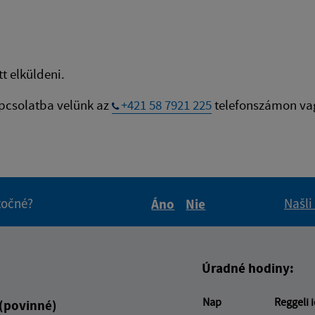
t elküldeni.
apcsolatba velünk az
+421 58 7921 225
telefonszámon va
itočné?
Našli
Áno
Nie
Boli tieto informácie pre 
Boli tieto informáci
Úradné hodiny:
Nap
Reggeli 
 (povinné)