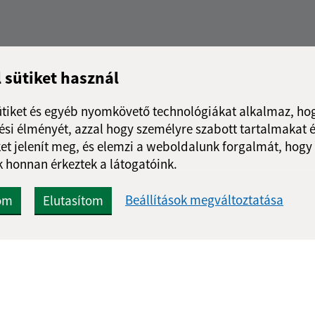
l sütiket használ
ütiket és egyéb nyomkövető technológiákat alkalmaz, hog
si élményét, azzal hogy személyre szabott tartalmakat é
et jelenít meg, és elemzi a weboldalunk forgalmát, hogy
 honnan érkeztek a látogatóink.
Beállítások megváltoztatása
om
Elutasítom
Gyors linkek:
Frissített
A mi falunk
05.08.2026 1
A település történelme
RSS
Fotóalbum
Iskolaügy