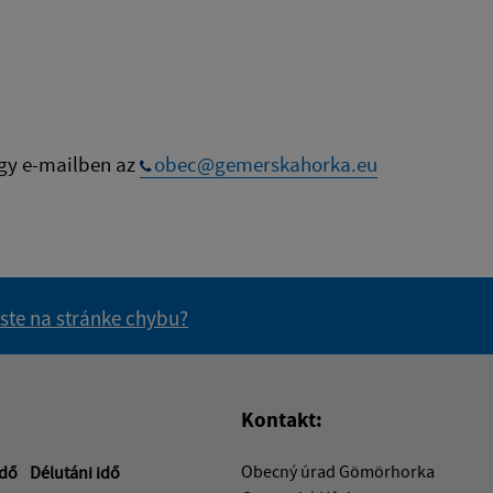
gy e-mailben az
obec@gemerskahorka.eu
 ste na stránke chybu?
vás užitočné?
e pre vás užitočné?
Kontakt:
Obecný úrad Gömörhorka
idő
Délutáni idő