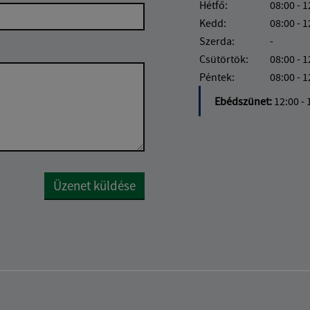
Hétfő:
08:00 - 1
Kedd:
08:00 - 1
Szerda:
-
Csütörtök:
08:00 - 1
Péntek:
08:00 - 1
Ebédszünet:
12:00 - 
Google reCaptcha Response
Üzenet küldése