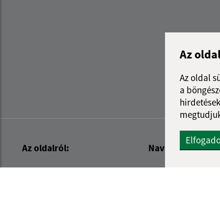
Az olda
Az oldal s
a böngészé
hirdetések
megtudjuk
Elfogad
Az oldalról:
Navigáció:
Hozzáférhetőségi nyilatkozat
Nyomtatás
Szerzői jog
Honlap térkép
Személyes adatok védelme
Sütik