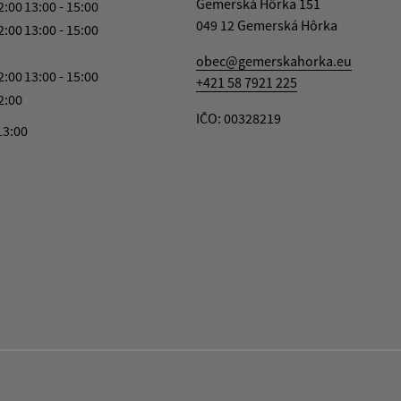
Gemerská Hôrka 151
2:00
13:00 - 15:00
049 12 Gemerská Hôrka
2:00
13:00 - 15:00
obec@gemerskahorka.eu
2:00
13:00 - 15:00
+421 58 7921 225
2:00
IČO: 00328219
13:00