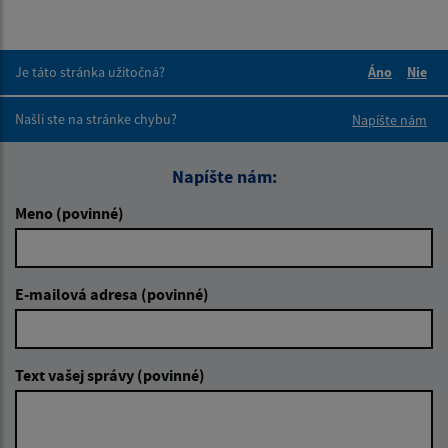
Je táto stránka užitočná?
Áno
Nie
Boli tieto 
Boli 
Našli ste na stránke chybu?
Napíšte nám
Napíšte nám:
Meno (povinné)
E-mailová adresa (povinné)
Text vašej správy (povinné)