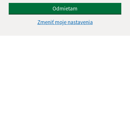
Odmietam
Zmeniť moje nastavenia
Informácie o stránke:
Vyhlásenie o prístupnosti
Autorské práva
Ochrana osobných údajov
Navigácia:
Vytlačiť aktuálnu stránku
Mapa stránok
Cookies