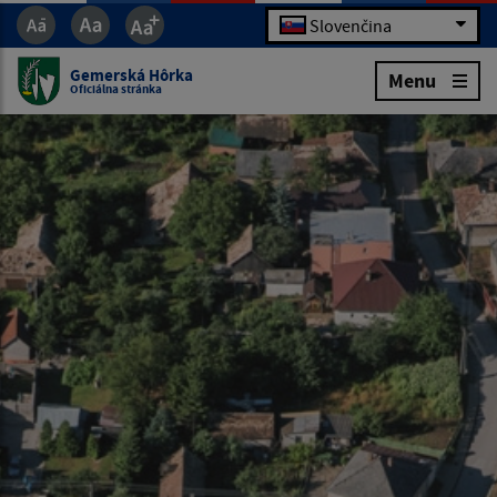
Slovenčina
Gemerská Hôrka
Menu
Oficiálna stránka