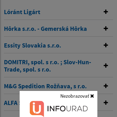
Lóránt Ligárt
Hôrka s.r.o. - Gemerská Hôrka
Essity Slovakia s.r.o.
DOMITRI, spol. s r.o. ; Slov-Hun-
Trade, spol. s r.o.
M&G Spedition Rožňava, s r.o.
Nezobrazovať
ALFA SM s.r.o.