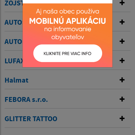
ZOJSTAV, s r.o.
AUTOŠKOLA - MIGA
AUTODOPRAVA - Ľudovít Dusza
LUFAX
Halmat
FEBORA s.r.o.
GLITTER TATTOO