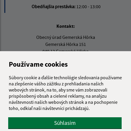
Obedňajšia prestávka:
12:00 - 13:00
Kontakt:
Obecný úrad Gemerská Hôrka
Gemerská Hôrka 151
049 12 Gemerská Hôrka
Používame cookies
obec@gemerskahorka.eu
+421 58 7921 225
Súbory cookie a ďalšie technológie sledovania používame
IČO: 00328219
na zlepšenie vášho zážitku z prehliadania našich
webových stránok, na to, aby sme vám zobrazovali
prispôsobený obsah a cielené reklamy, na analýzu
návštevnosti našich webových stránok a na pochopenie
toho, odkiaľ naši návštevníci prichádzajú.
Súhlasím