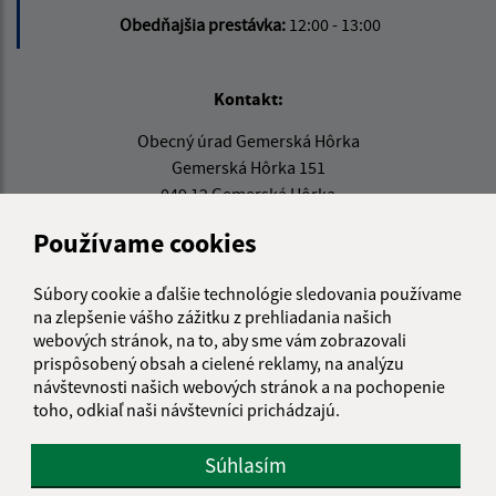
Obedňajšia prestávka:
12:00 - 13:00
Kontakt:
Obecný úrad Gemerská Hôrka
Gemerská Hôrka 151
049 12 Gemerská Hôrka
Používame cookies
obec@gemerskahorka.eu
+421 58 7921 225
Súbory cookie a ďalšie technológie sledovania používame
IČO: 00328219
na zlepšenie vášho zážitku z prehliadania našich
webových stránok, na to, aby sme vám zobrazovali
prispôsobený obsah a cielené reklamy, na analýzu
návštevnosti našich webových stránok a na pochopenie
toho, odkiaľ naši návštevníci prichádzajú.
Súhlasím