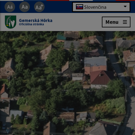
Slovenčina
Gemerská Hôrka
Menu
Oficiálna stránka