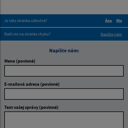
Je táto stránka užitočná?
Áno
Nie
Boli tieto 
Boli 
Našli ste na stránke chybu?
Napíšte nám
Napíšte nám:
Meno (povinné)
E-mailová adresa (povinné)
Text vašej správy (povinné)