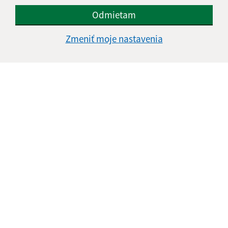
Odmietam
Zmeniť moje nastavenia
Informácie o stránke:
Vyhlásenie o prístupnosti
Autorské práva
Ochrana osobných údajov
Navigácia:
Vytlačiť aktuálnu stránku
Mapa stránok
Cookies