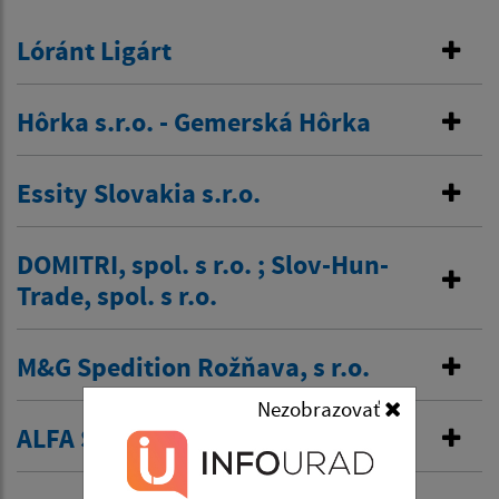
Lóránt Ligárt
Hôrka s.r.o. - Gemerská Hôrka
Essity Slovakia s.r.o.
DOMITRI, spol. s r.o. ; Slov-Hun-
Trade, spol. s r.o.
M&G Spedition Rožňava, s r.o.
Nezobrazovať
ALFA SM s.r.o.