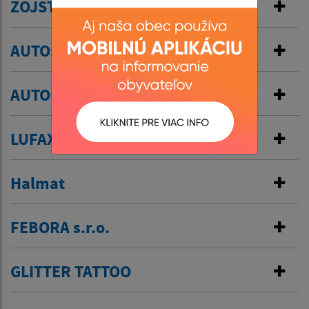
ZOJSTAV, s r.o.
AUTOŠKOLA - MIGA
AUTODOPRAVA - Ľudovít Dusza
LUFAX
Halmat
FEBORA s.r.o.
GLITTER TATTOO