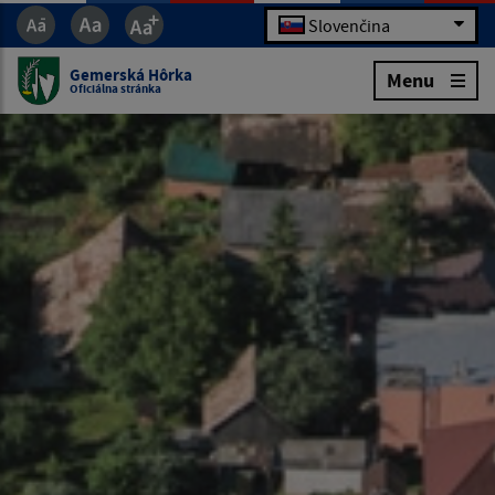
Slovenčina
Gemerská Hôrka
Menu
Oficiálna stránka