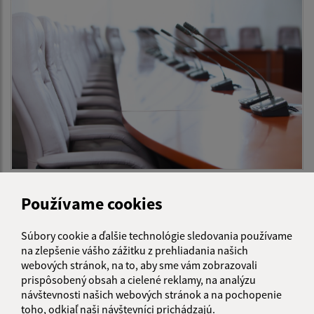
04.06.2026
Zvolanie 38. zasadnutia OZ na pondelok 08.06.2026
Používame cookies
Súbory cookie a ďalšie technológie sledovania používame
...
1
2
41
>
na zlepšenie vášho zážitku z prehliadania našich
webových stránok, na to, aby sme vám zobrazovali
prispôsobený obsah a cielené reklamy, na analýzu
návštevnosti našich webových stránok a na pochopenie
toho, odkiaľ naši návštevníci prichádzajú.