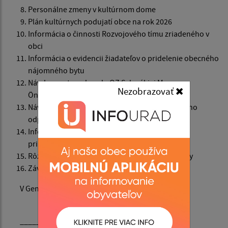
Personálne zmeny v kultúrnom dome
Plán kultúrnych podujatí obce na rok 2026
Informácia o činnosti Rozvojového tímu zriadeného v
obci
Informácia o evidencii žiadateľov o pridelenie obecného
nájomného bytu
Návrh na vstup obce do OZ Szlovákiai Magyar
Nezobrazovať
Önkormányzati Társulás (SzMÖT)
Návrh na zmenu frekvencie odvozu komunálneho
odpadu
Informácia starostu obce o prebiehajúcich a
pripravovaných projektoch
Rôzne – slovo pre verejnosť, interpelácie, dopyty
Záver
V Gemerskej Hôrke, dňa 4. decembra 2025
_____________________