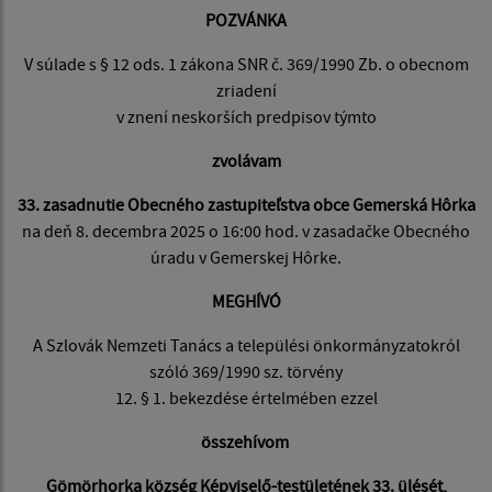
POZVÁNKA
V súlade s § 12 ods. 1 zákona SNR č. 369/1990 Zb. o obecnom
zriadení
v znení neskorších predpisov týmto
zvolávam
33. zasadnutie Obecného zastupiteľstva obce Gemerská Hôrka
na deň 8. decembra 2025 o 16:00 hod. v zasadačke Obecného
úradu v Gemerskej Hôrke.
MEGHÍVÓ
A Szlovák Nemzeti Tanács a települési önkormányzatokról
szóló 369/1990 sz. törvény
12. § 1. bekezdése értelmében ezzel
összehívom
Gömörhorka község Képviselő-testületének 33. ülését
,