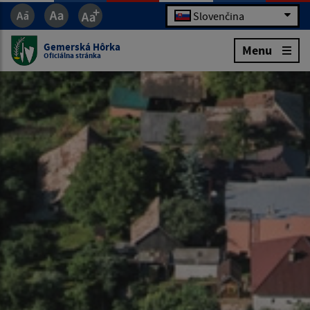
Slovenčina
Gemerská Hôrka
Menu
Oficiálna stránka