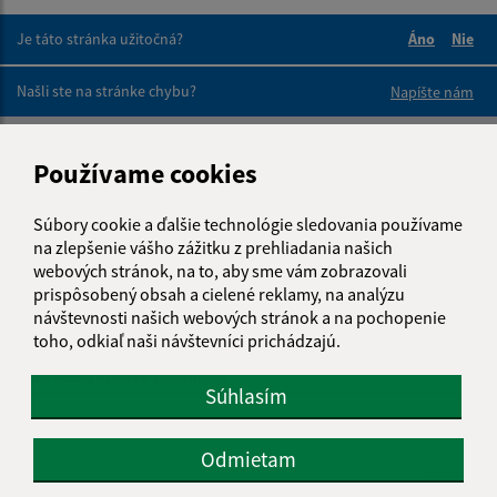
Je táto stránka užitočná?
Áno
Nie
Boli tieto 
Boli 
Našli ste na stránke chybu?
Napíšte nám
Napíšte nám:
Používame cookies
Meno (povinné)
Súbory cookie a ďalšie technológie sledovania používame
na zlepšenie vášho zážitku z prehliadania našich
webových stránok, na to, aby sme vám zobrazovali
E-mailová adresa (povinné)
prispôsobený obsah a cielené reklamy, na analýzu
návštevnosti našich webových stránok a na pochopenie
toho, odkiaľ naši návštevníci prichádzajú.
Text vašej správy (povinné)
Súhlasím
Odmietam