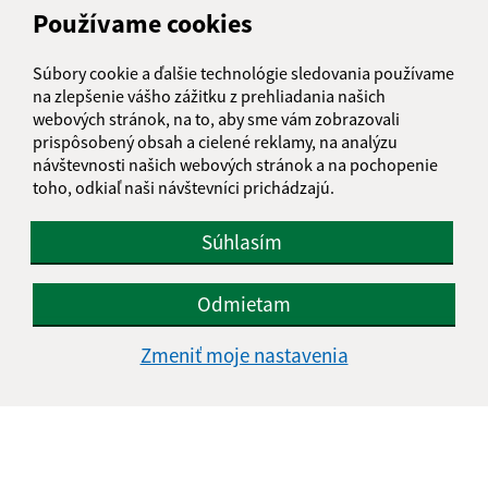
Meno (povinné)
Používame cookies
Súbory cookie a ďalšie technológie sledovania používame
E-mailová adresa (povinné)
na zlepšenie vášho zážitku z prehliadania našich
webových stránok, na to, aby sme vám zobrazovali
prispôsobený obsah a cielené reklamy, na analýzu
návštevnosti našich webových stránok a na pochopenie
Text vašej správy (povinné)
toho, odkiaľ naši návštevníci prichádzajú.
Súhlasím
Odmietam
Zmeniť moje nastavenia
Oboznámil som sa so
spracúvaním osobných
údajov
Google reCaptcha Response
Odoslať správu