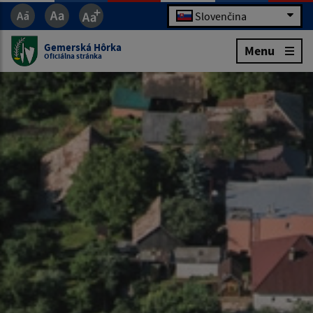
Slovenčina
Gemerská Hôrka
Menu
Oficiálna stránka