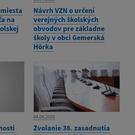
 miesta
Návrh VZN o určení
ťa na
verejných školských
olskej
obvodov pre základne
školy v obci Gemerská
Hôrka
04.06.2026
nosti
Zvolanie 38. zasadnutia