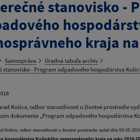
erečné stanovisko - 
adového hospodárst
osprávneho kraja na
Samospráva
Úradná tabuľa archív
é stanovisko - Program odpadového hospodárstva Košic
2018
rad Košice, odbor starostlivosti o životné prostredie vy
ckom dokumente „Program odpadového hospodárstva Koš
d Košice, odbor starostlivosti o životné prostredie vydal dňa 09.05.2
o hospodárstva Košického samosprávneho kraja na roky 2016-2