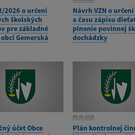
2/2026 o určení
Návrh VZN o určení
ých školských
a času zápisu dieťa
v pre základné
plnenie povinnej šk
v obci Gemerská
dochádzky
08.06.2026
čný účet Obce
Plán kontrolnej čin