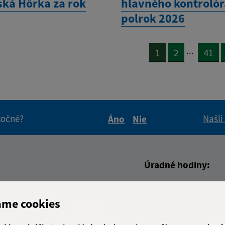
ká Hôrka za rok
hlavného kontrolóra
polrok 2026
...
1
2
41
itočné?
Našli
Áno
Nie
Boli tieto informácie pre 
Boli tieto informáci
Úradné hodiny:
Deň
Čas doobe
adresa (povinné)
ame cookies
Pondelok:
08:00 - 12:
Utorok:
08:00 - 12: