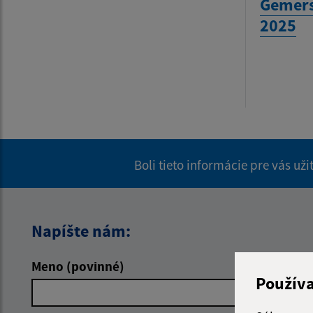
Gemers
2025
Boli tieto informácie pre vás už
Napíšte nám:
Meno (povinné)
E-mailová 
Použív