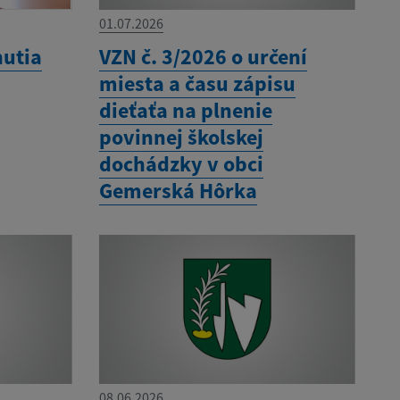
01.07.2026
nutia
VZN č. 3/2026 o určení
miesta a času zápisu
dieťaťa na plnenie
povinnej školskej
dochádzky v obci
Gemerská Hôrka
08.06.2026