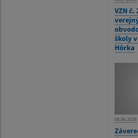
VZN č. 
verejn
obvodo
školy 
Hôrka
08.06.2026
Závere