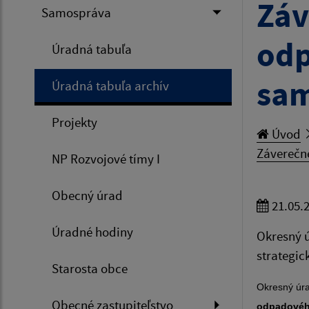
Záv
Samospráva
odp
Úradná tabuľa
sam
Úradná tabuľa archív
Projekty
Úvod
Záverečn
NP Rozvojové tímy I
Obecný úrad
21.05.
Úradné hodiny
Okresný ú
strategi
Starosta obce
Okresný úra
Obecné zastupiteľstvo
odpadovéh