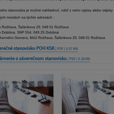
ého stanoviska je možné nahliadnuť, robiť z neho výpisy alebo odpisy 
ých mestách na týchto adresách :
 Rožňava, Šafárikova 29, 048 01 Rožňava
 Dobšiná, SNP 554, 049 25 Dobšiná
horného Gemera, MsÚ Rožňava, Šafárikova 29, 048 01 Rožňava
erečné stanovisko POH KSK
| PDF | 0.57 Mb
ámenie o záverečnom stanovisku
| PDF | 0.28 Mb