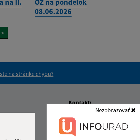
 na II.
OZ na pondelok
08.06.2026
>
 ste na stránke chybu?
vás užitočné?
e pre vás užitočné?
Kontakt:
Nezobrazovať
Obecný úrad Gemerská
da
Čas poobede
Hôrka
00
13:00 - 15:00
Gemerská Hôrka 151
00
13:00 - 15:00
049 12 Gemerská Hôrka