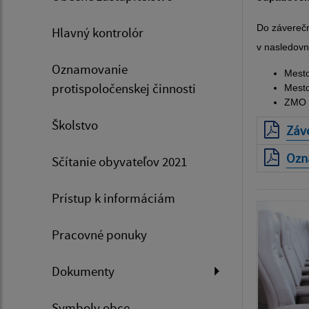
Do záverečn
Hlavný kontrolór
v nasledovn
Oznamovanie
Mesto
protispoločenskej činnosti
Mesto
ZMO 
Školstvo
Záv
Ozn
Sčítanie obyvateľov 2021
Prístup k informáciám
Pracovné ponuky
Dokumenty
Symboly obce