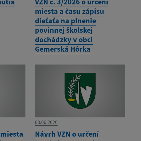
nutia
VZN č. 3/2026 o určení
miesta a času zápisu
dieťaťa na plnenie
povinnej školskej
dochádzky v obci
Gemerská Hôrka
08.06.2026
 miesta
Návrh VZN o určení