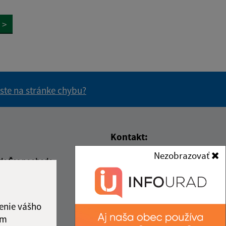
>
 ste na stránke chybu?
vás užitočné?
e pre vás užitočné?
Kontakt:
Nezobrazovať
Obecný úrad Gemerská
da
Čas poobede
Hôrka
00
13:00 - 15:00
Gemerská Hôrka 151
00
13:00 - 15:00
049 12 Gemerská Hôrka
vý deň
enie vášho
00
13:00 - 15:00
obec@gemerskahorka.eu
ám