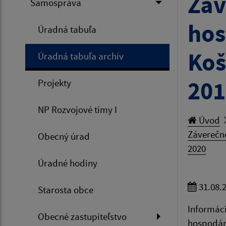
Záv
Samospráva
hos
Úradná tabuľa
Koš
Úradná tabuľa archív
201
Projekty
NP Rozvojové tímy I
Úvod
Záverečn
Obecný úrad
2020
Úradné hodiny
31.08.
Starosta obce
Informác
Obecné zastupiteľstvo
hospodár