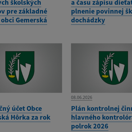
ých školských
a času zápisu dieťa
v pre základné
plnenie povinnej šk
v obci Gemerská
dochádzky
08.06.2026
čný účet Obce
Plán kontrolnej čin
ká Hôrka za rok
hlavného kontrolóra
polrok 2026