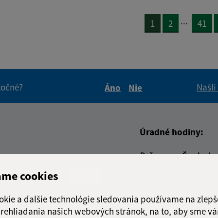
...
1
2
41
itočné?
Našli
Áno
Nie
Boli tieto informácie pre 
Boli tieto informáci
Úradné hodiny:
Deň
Čas doobe
adresa (povinné)
Pondelok:
08:00 - 12:
ame cookies
Utorok:
08:00 - 12:
Streda:
Nestránko
okie a ďalšie technológie sledovania používame na zlepš
Štvrtok:
08:00 - 12:
 prehliadania našich webových stránok, na to, aby sme v