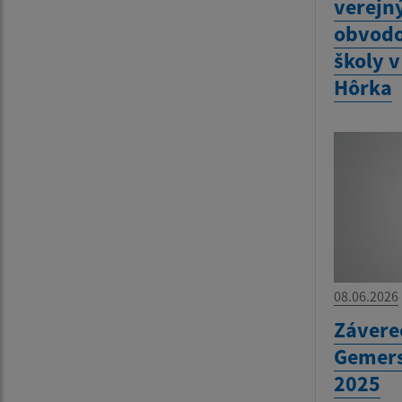
verejn
obvodo
školy 
Hôrka
08.06.2026
Závere
Gemers
2025