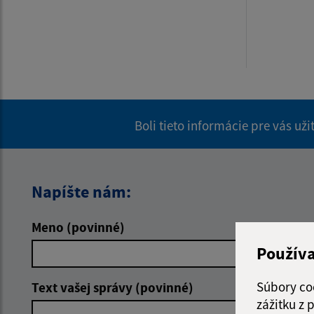
Boli tieto informácie pre vás už
Napíšte nám:
Meno (povinné)
E-mailová 
Použív
Súbory co
Text vašej správy (povinné)
zážitku z