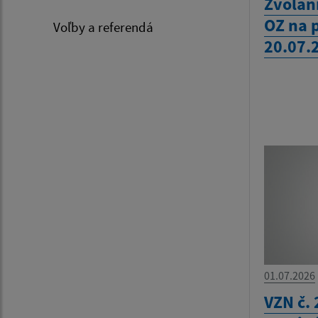
Zvolan
OZ na 
Voľby a referendá
20.07.
01.07.2026
VZN č. 