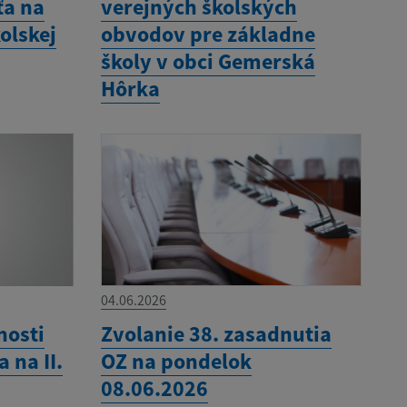
ťa na
verejných školských
olskej
obvodov pre základne
školy v obci Gemerská
Hôrka
04.06.2026
nosti
Zvolanie 38. zasadnutia
 na II.
OZ na pondelok
08.06.2026