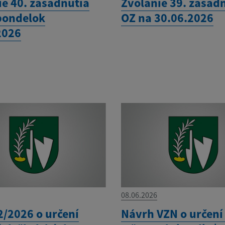
ie 40. zasadnutia
Zvolanie 39. zasad
pondelok
OZ na 30.06.2026
2026
08.06.2026
2/2026 o určení
Návrh VZN o určení