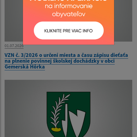
01.07.2026
VZN č. 3/2026 o určení miesta a času zápisu dieťaťa
na plnenie povinnej školskej dochádzky v obci
Gemerská Hôrka