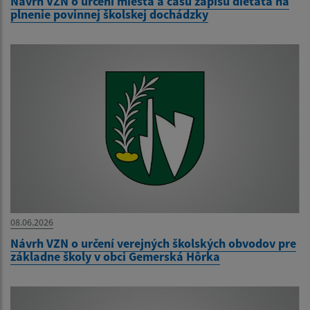
Návrh VZN o určení miesta a času zápisu dieťaťa na
plnenie povinnej školskej dochádzky
08.06.2026
Návrh VZN o určení verejných školských obvodov pre
základne školy v obci Gemerská Hôrka