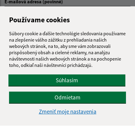
E-mailová adresa (povinné)
Používame cookies
Text vašej správy (povinné)
Súbory cookie a ďalšie technológie sledovania používame
na zlepšenie vášho zážitku z prehliadania našich
webových stránok, na to, aby sme vám zobrazovali
prispôsobený obsah a cielené reklamy, na analýzu
návštevnosti našich webových stránok a na pochopenie
toho, odkiaľ naši návštevníci prichádzajú.
Oboznámil som sa so
spracúvaním osobných
Súhlasím
údajov
Google reCaptcha Response
Odmietam
Odoslať správu
Zmeniť moje nastavenia
Úradné hodiny: