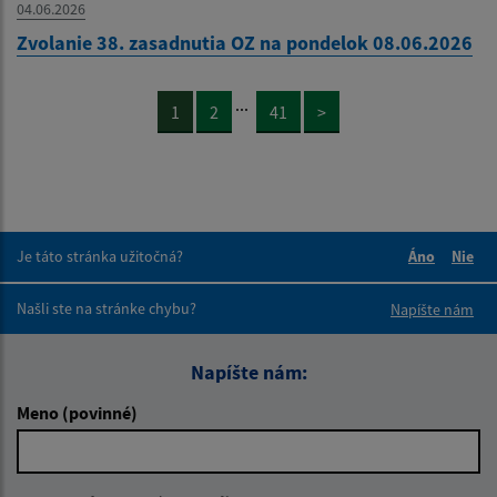
04.06.2026
Zvolanie 38. zasadnutia OZ na pondelok 08.06.2026
...
1
2
41
>
Je táto stránka užitočná?
Áno
Nie
Boli tieto 
Boli 
Našli ste na stránke chybu?
Napíšte nám
Napíšte nám:
Meno (povinné)