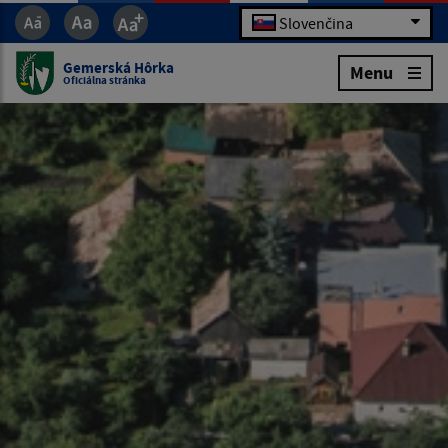
Slovenčina
Gemerská Hôrka
Menu
Oficiálna stránka