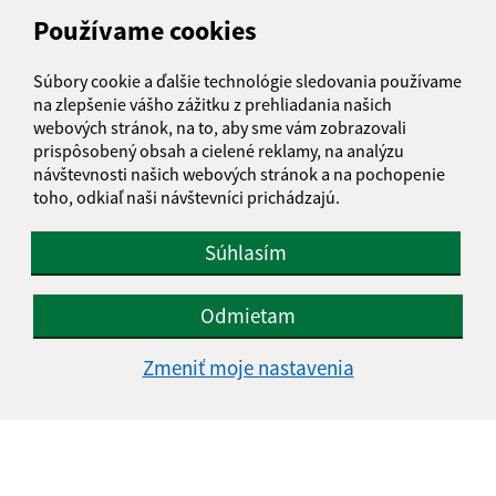
Používame cookies
Súbory cookie a ďalšie technológie sledovania používame
na zlepšenie vášho zážitku z prehliadania našich
webových stránok, na to, aby sme vám zobrazovali
prispôsobený obsah a cielené reklamy, na analýzu
návštevnosti našich webových stránok a na pochopenie
toho, odkiaľ naši návštevníci prichádzajú.
Súhlasím
Informácie o stránke:
Odmietam
Vyhlásenie o prístupnosti
Zmeniť moje nastavenia
Autorské práva
Ochrana osobných údajov
Navigácia:
Vytlačiť aktuálnu stránku