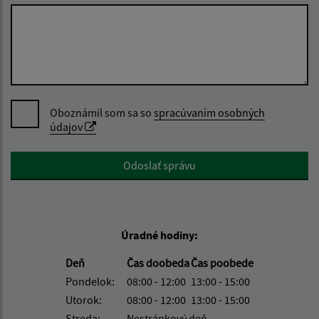
Oboznámil som sa so
spracúvaním osobných
údajov
Google reCaptcha Response
Odoslať správu
Úradné hodiny:
Deň
Čas doobeda
Čas poobede
Pondelok:
08:00 - 12:00
13:00 - 15:00
Utorok:
08:00 - 12:00
13:00 - 15:00
Streda:
Nestránkový deň