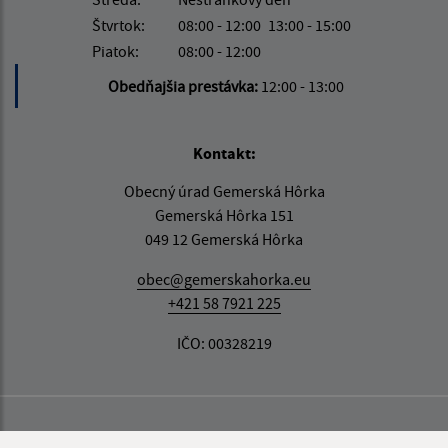
Štvrtok:
08:00 - 12:00
13:00 - 15:00
Piatok:
08:00 - 12:00
Obedňajšia prestávka:
12:00 - 13:00
Kontakt:
Obecný úrad Gemerská Hôrka
Gemerská Hôrka 151
049 12 Gemerská Hôrka
obec@gemerskahorka.eu
+421 58 7921 225
IČO: 00328219