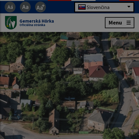
Slovenčina
Gemerská Hôrka
Menu
Oficiálna stránka