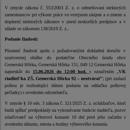
V zmysle zákona č. 553/2003 Z. z. o odmeňovaní niektorých
zamestnancov pri výkone práce vo verejnom záujme a o zmene a
doplnení niektorých zákonov v znení neskorších predpisov a v
súlade so zákonom 138/2019 Z. z..
Podanie žiadosti:
Písomné žiadosti spolu s požadovanými dokladmi doručte v
uzatvorenej obálke do podateľne Obecného úradu obce
Gemerská Hôrka, Gemerská Hôrka 151, 049 12 Gemerská Hôrka
najneskôr
do
15.06.2026 do 12:00 hod.
s označením „
VK
riaditeľ/ka
ZŠ,
Gemerská Hôrka 92 –
neotvárať
“; (pri zaslaní
poštou je rozhodujúci dátum podania na odtlačku poštovej
pečiatky) s uvedením odosielateľa.
V zmysle § 10 ods. 3 zákona č. 321/2025 Z. z. uchádzačov, ktorí
budú spĺňať predpoklady na vykonávanie funkcie riaditeľa, pozve
zriaďovateľ na výberové konanie 10 dní pred jeho začatím s
uvedením dátumu, miesta a hodiny výberového konania.