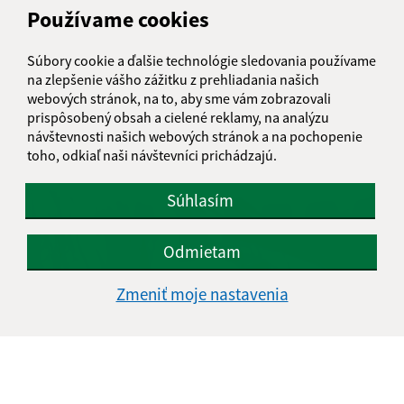
Používame cookies
Súbory cookie a ďalšie technológie sledovania používame
na zlepšenie vášho zážitku z prehliadania našich
08.06.2026
webových stránok, na to, aby sme vám zobrazovali
Plán kontrolnej činnosti hlavného kontrolóra na II.
prispôsobený obsah a cielené reklamy, na analýzu
polrok 2026
návštevnosti našich webových stránok a na pochopenie
toho, odkiaľ naši návštevníci prichádzajú.
Súhlasím
Odmietam
Zmeniť moje nastavenia
04.06.2026