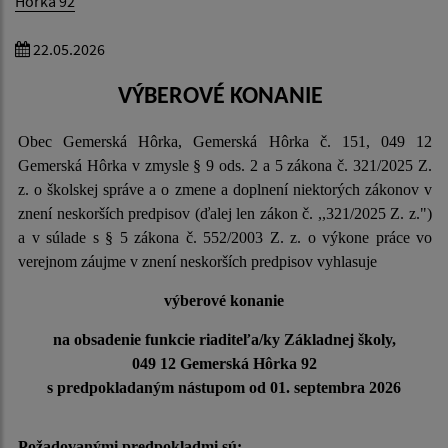
Hôrka 92
22.05.2026
VÝBEROVÉ KONANIE
Obec Gemerská Hôrka, Gemerská Hôrka č. 151, 049 12
Gemerská Hôrka v zmysle § 9 ods. 2 a 5 zákona č. 321/2025 Z.
z. o školskej správe a o zmene a doplnení niektorých zákonov v
znení neskorších predpisov (ďalej len zákon č. ,,321/2025 Z. z.")
a v súlade s § 5 zákona č. 552/2003 Z. z. o výkone práce vo
verejnom záujme v znení neskorších predpisov vyhlasuje
výberové konanie
na obsadenie funkcie riaditeľa/ky Základnej školy,
049 12 Gemerská Hôrka 92
s
predpokladaným nástupom od 01. septembra 2026
Požadovanými predpokladmi sú: