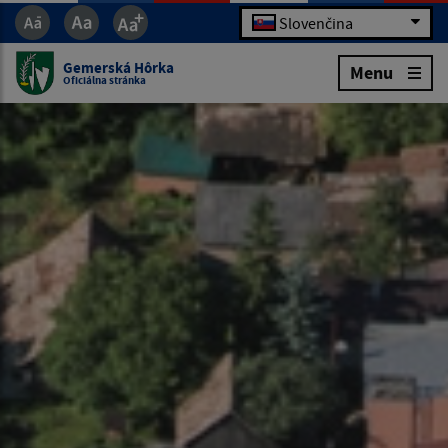
Slovenčina
Gemerská Hôrka
Menu
Oficiálna stránka