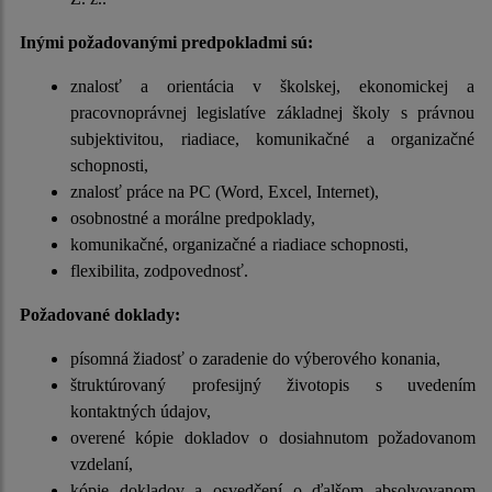
Inými požadovanými predpokladmi sú:
znalosť a orientácia v školskej, ekonomickej a
pracovnoprávnej legislatíve základnej školy s právnou
subjektivitou, riadiace, komunikačné a organizačné
schopnosti,
znalosť práce na PC (Word, Excel, Internet),
osobnostné a morálne predpoklady,
komunikačné, organizačné a riadiace schopnosti,
flexibilita, zodpovednosť.
Požadované doklady:
písomná žiadosť o zaradenie do výberového konania,
štruktúrovaný profesijný životopis s uvedením
kontaktných údajov,
overené kópie dokladov o dosiahnutom požadovanom
vzdelaní,
kópie dokladov a osvedčení o ďalšom absolvovanom