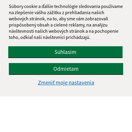
Súbory cookie a ďalšie technológie sledovania používame
E-mailová adresa (povinné)
na zlepšenie vášho zážitku z prehliadania našich
webových stránok, na to, aby sme vám zobrazovali
prispôsobený obsah a cielené reklamy, na analýzu
Text vašej správy (povinné)
návštevnosti našich webových stránok a na pochopenie
toho, odkiaľ naši návštevníci prichádzajú.
Súhlasím
Odmietam
Oboznámil som sa so
spracúvaním osobných
Zmeniť moje nastavenia
údajov
Google reCaptcha Response
Odoslať správu
Úradné hodiny: