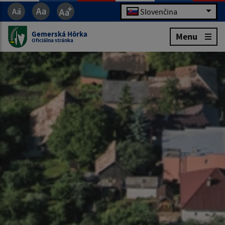
Slovenčina
Gemerská Hôrka
Menu
Oficiálna stránka