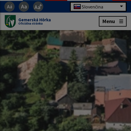
Slovenčina
Gemerská Hôrka
Menu
Oficiálna stránka