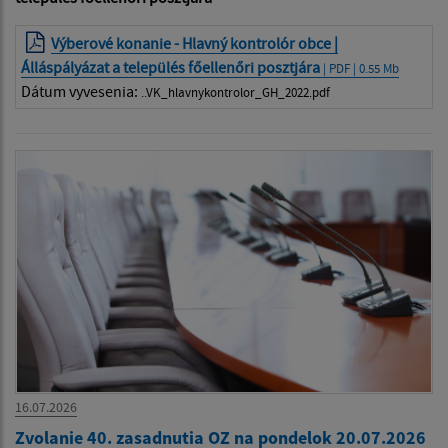
Výberové konanie - Hlavný kontrolór obce |
Álláspályázat a település főellenőri posztjára
| PDF | 0.55 Mb
Dátum vyvesenia:
..VK_hlavnykontrolor_GH_2022.pdf
16.07.2026
Zvolanie 40. zasadnutia OZ na pondelok 20.07.2026