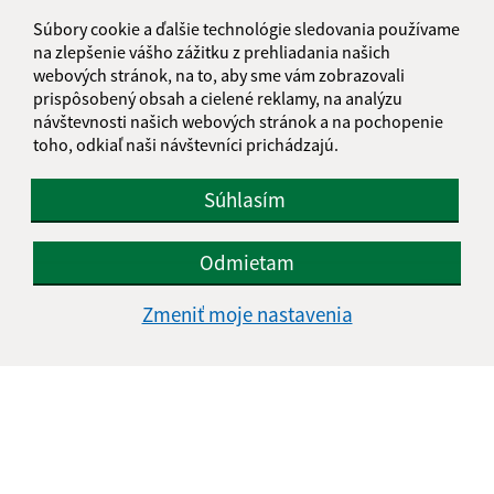
Súbory cookie a ďalšie technológie sledovania používame
E-mailová adresa (povinné)
na zlepšenie vášho zážitku z prehliadania našich
webových stránok, na to, aby sme vám zobrazovali
prispôsobený obsah a cielené reklamy, na analýzu
Text vašej správy (povinné)
návštevnosti našich webových stránok a na pochopenie
toho, odkiaľ naši návštevníci prichádzajú.
Súhlasím
Odmietam
Oboznámil som sa so
spracúvaním osobných
Zmeniť moje nastavenia
údajov
Google reCaptcha Response
Odoslať správu