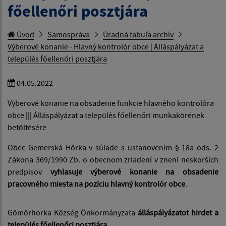
főellenőri posztjára
Úvod
Samospráva
Úradná tabuľa archív
Výberové konanie - Hlavný kontrolór obce | Álláspályázat a
település főellenőri posztjára
04.05.2022
Výberové konanie na obsadenie funkcie hlavného kontrolóra
obce ||| Álláspályázat a település főellenőri munkakörének
betöltésére
Obec Gemerská Hôrka v súlade s ustanovením § 18a ods. 2
Zákona 369/1990 Zb. o obecnom zriadení v znení neskorších
predpisov
vyhlasuje výberové konanie na obsadenie
pracovného miesta na pozíciu hlavný kontrolór obce
.
Gömörhorka Község Önkormányzata
álláspályázatot hirdet a
település főellenőri posztjára