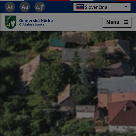
Slovenčina
Gemerská Hôrka
Menu
Oficiálna stránka