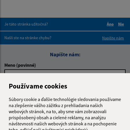
Je táto stránka užitočná?
Áno
Nie
Boli tieto 
Boli 
Našli ste na stránke chybu?
Napíšte nám
Napíšte nám:
Meno (povinné)
Používame cookies
E-mailová adresa (povinné)
Súbory cookie a ďalšie technológie sledovania používame
na zlepšenie vášho zážitku z prehliadania našich
webových stránok, na to, aby sme vám zobrazovali
Text vašej správy (povinné)
prispôsobený obsah a cielené reklamy, na analýzu
návštevnosti našich webových stránok a na pochopenie
toho, odkiaľ naši návštevníci prichádzajú.