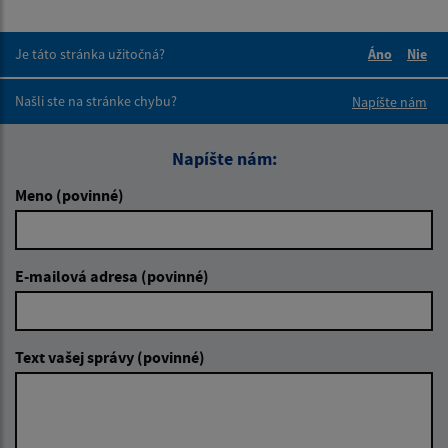
Je táto stránka užitočná?
Áno
Nie
Boli tieto 
Boli 
Našli ste na stránke chybu?
Napíšte nám
Napíšte nám:
Meno (povinné)
E-mailová adresa (povinné)
Text vašej správy (povinné)