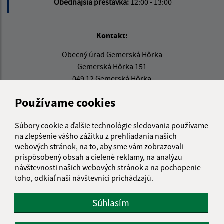
Obedňajšia prestávka:
12:00 - 13:00
Kontakt:
Obecný úrad Gemerská Hôrka
Gemerská Hôrka 151
049 12 Gemerská Hôrka
obec@gemerskahorka.eu
Používame cookies
+421 58 7921 225
Súbory cookie a ďalšie technológie sledovania používame
IČO: 00328219
na zlepšenie vášho zážitku z prehliadania našich
webových stránok, na to, aby sme vám zobrazovali
prispôsobený obsah a cielené reklamy, na analýzu
návštevnosti našich webových stránok a na pochopenie
toho, odkiaľ naši návštevníci prichádzajú.
Súhlasím