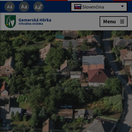
Slovenčina
Gemerská Hôrka
Menu
Oficiálna stránka