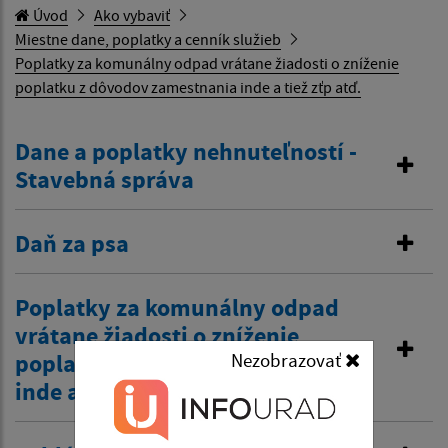
Úvod
Ako vybaviť
Miestne dane, poplatky a cenník služieb
Poplatky za komunálny odpad vrátane žiadosti o zníženie
poplatku z dôvodov zamestnania inde a tiež zťp atď.
Dane a poplatky nehnuteľností -
Stavebná správa
Daň za psa
Poplatky za komunálny odpad
vrátane žiadosti o zníženie
poplatku z dôvodov zamestnania
Nezobrazovať
inde a tiež zťp atď.