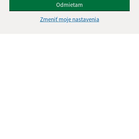
Odmietam
Zmeniť moje nastavenia
Informácie o stránke:
Vyhlásenie o prístupnosti
Autorské práva
Ochrana osobných údajov
Navigácia:
Vytlačiť aktuálnu stránku
Mapa stránok
Cookies
Rýchle odkazy: