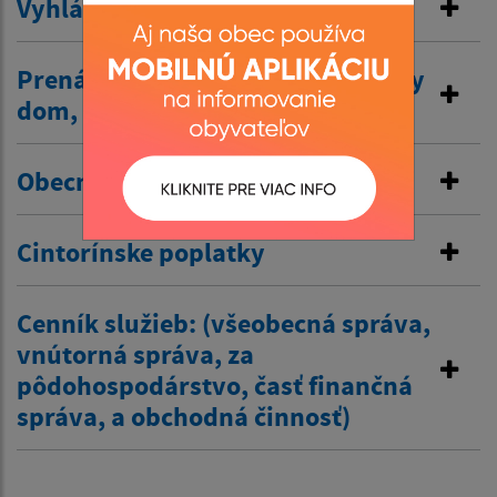
Vyhlásenie v miestnom rozhlase
Prenájom nehnuteľností /kultúrny
dom, …/
Obecné nájomné byty
Cintorínske poplatky
Cenník služieb: (všeobecná správa,
vnútorná správa, za
pôdohospodárstvo, časť finančná
správa, a obchodná činnosť)