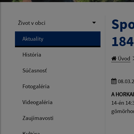
Spo
Život v obci
184
Aktuality
História
Úvod
Súčasnosť
08.03.
Fotogaléria
A HORKAI
Videogaléria
14-én 14:
gömörhork
Zaujímavosti
Kultúra