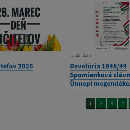
13.03.2026
iteľov 2026
Revolúcia 1848/49
Spomienková slávn
Ünnepi megemléke
1
2
3
4