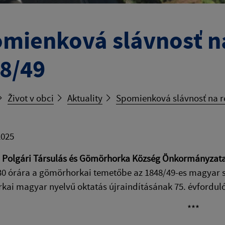
mienková slávnosť na
8/49
Život v obci
Aktuality
Spomienková slávnosť na r
2025
 Polgári Társulás és Gömörhorka Község Önkormányzat
30 órára a gömörhorkai temetőbe az 1848/49-es magyar 
ai magyar nyelvű oktatás újraindításának 75. évfordul
***