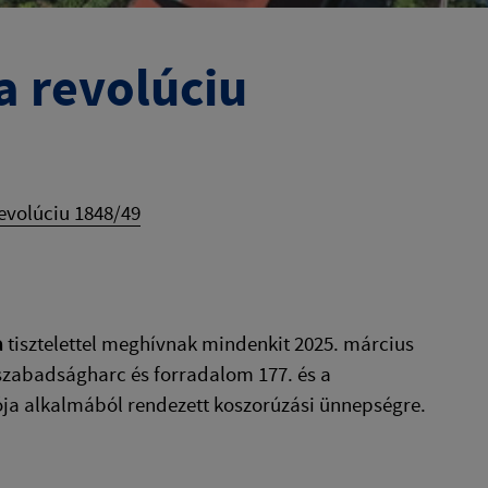
 revolúciu
evolúciu 1848/49
a
tisztelettel meghívnak mindenkit 2025. március
szabadságharc és forradalom 177. és a
ója alkalmából rendezett koszorúzási ünnepségre.