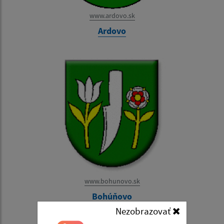
www.ardovo.sk
Ardovo
www.bohunovo.sk
Bohúňovo
Nezobrazovať