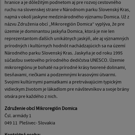
hranice a je dôležitým podnetom aj pre rozvoj cestovného
ruchu na slovenskej strane v Národnom parku Slovenský Kras,
najmä v okolí jaskyne medzinárodného významu Domica. Už z
názvu Združenia obcí „Mikroregión Domica“ vyplýva, že pre
územie je dominantou jaskyňa Domica, ktorá je nie len
reprezentantom ďalších unikátnych jaskýň, ale aj významných
prírodných i kultúrnych hodnôt nachádzajúcich sa na území
Národného parku Slovenský Kras. Jaskyňa je od roku 1995
súčasťou svetového prírodného dedičstva UNESCO. Územie
mikroregiónu je bohaté na prírodné krásy tvorené dolinami,
tiesňavami, riečkami a podzemnými krasovými útvarmi.
Svojimi kultúrnymi pamiatkami a pretrvávajúcim typickým
vidieckym životom je lákadlom pre návštevníkov a svoje brány
otvára pre každého z nich.
Združenie obcí Mikroregión Domica
Čsl. armády 1
049 11 Plešivec- Slovakia
Kontaktná osoba: