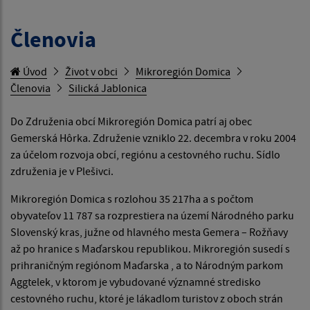
Členovia
Úvod
Život v obci
Mikroregión Domica
Členovia
Silická Jablonica
Do Združenia obcí Mikroregión Domica patrí aj obec
Gemerská Hôrka. Združenie vzniklo 22. decembra v roku 2004
za účelom rozvoja obcí, regiónu a cestovného ruchu. Sídlo
združenia je v Plešivci.
Mikroregión Domica s rozlohou 35 217ha a s počtom
obyvateľov 11 787 sa rozprestiera na území Národného parku
Slovenský kras, južne od hlavného mesta Gemera – Rožňavy
až po hranice s Maďarskou republikou. Mikroregión susedí s
prihraničným regiónom Maďarska , a to Národným parkom
Aggtelek, v ktorom je vybudované významné stredisko
cestovného ruchu, ktoré je lákadlom turistov z oboch strán