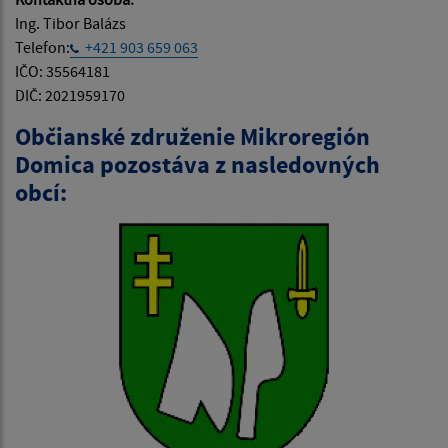
Ing. Tibor Balázs
Telefon:
+421 903 659 063
IČO: 35564181
DIČ: 2021959170
Občianské združenie Mikroregión
Domica pozostáva z nasledovných
obcí: