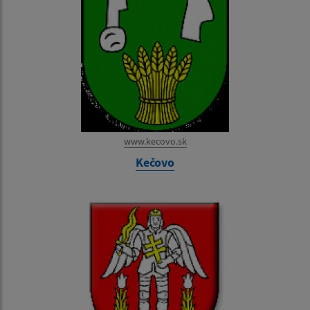
www.kecovo.sk
Kečovo