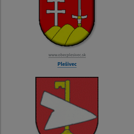
www.obecplesivec.sk
Plešivec