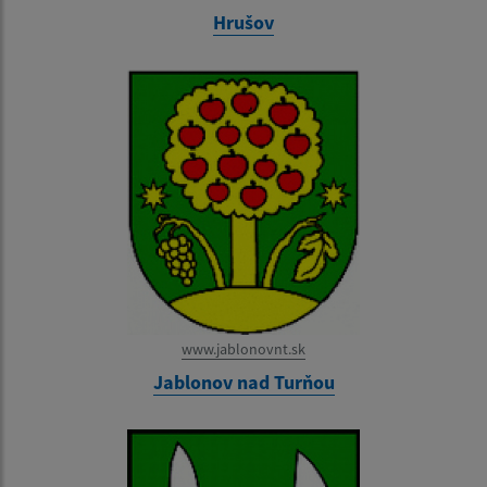
Hrušov
www.jablonovnt.sk
Jablonov nad Turňou