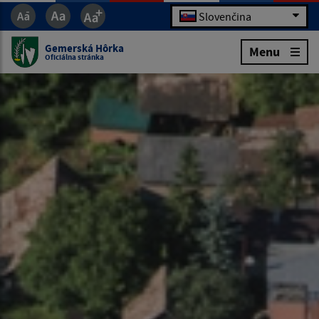
Slovenčina
Gemerská Hôrka
Menu
Oficiálna stránka