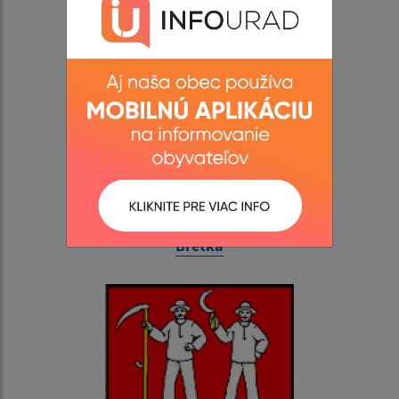
www.obec-bretka.eu
Bretka