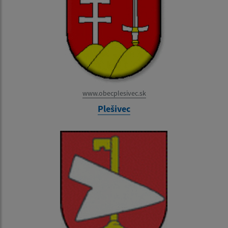
www.obecplesivec.sk
Plešivec