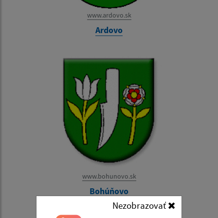
www.ardovo.sk
Ardovo
www.bohunovo.sk
Bohúňovo
Nezobrazovať