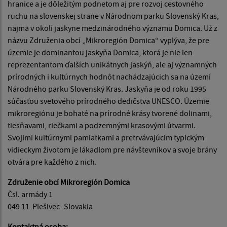
hranice a je dôležitým podnetom aj pre rozvoj cestovného
ruchu na slovenskej strane v Národnom parku Slovenský Kras,
najmä v okolí jaskyne medzinárodného významu Domica. Už z
názvu Združenia obcí „Mikroregión Domica“ vyplýva, že pre
územie je dominantou jaskyňa Domica, ktorá je nie len
reprezentantom ďalších unikátnych jaskýň, ale aj významných
prírodných i kultúrnych hodnôt nachádzajúcich sa na území
Národného parku Slovenský Kras. Jaskyňa je od roku 1995
súčasťou svetového prírodného dedičstva UNESCO. Územie
mikroregiónu je bohaté na prírodné krásy tvorené dolinami,
tiesňavami, riečkami a podzemnými krasovými útvarmi.
Svojimi kultúrnymi pamiatkami a pretrvávajúcim typickým
vidieckym životom je lákadlom pre návštevníkov a svoje brány
otvára pre každého z nich.
Združenie obcí Mikroregión Domica
Čsl. armády 1
049 11 Plešivec- Slovakia
Kontaktná osoba: