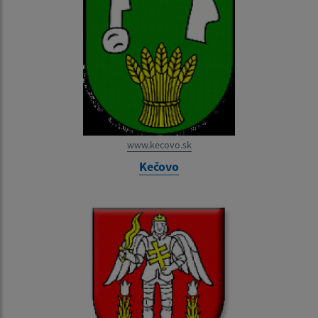
www.kecovo.sk
Kečovo