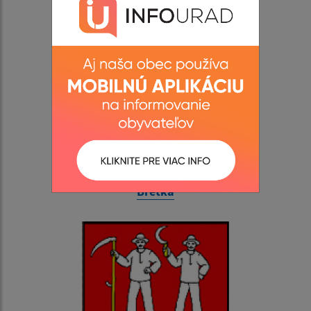
www.obec-bretka.eu
Bretka