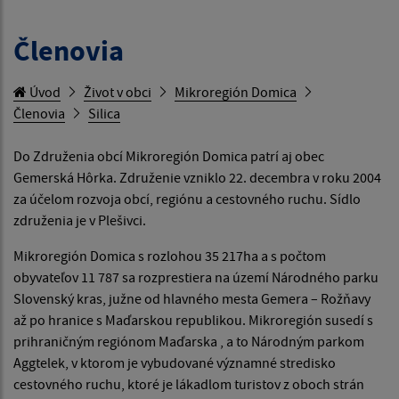
Členovia
Úvod
Život v obci
Mikroregión Domica
Členovia
Silica
Do Združenia obcí Mikroregión Domica patrí aj obec
Gemerská Hôrka. Združenie vzniklo 22. decembra v roku 2004
za účelom rozvoja obcí, regiónu a cestovného ruchu. Sídlo
združenia je v Plešivci.
Mikroregión Domica s rozlohou 35 217ha a s počtom
obyvateľov 11 787 sa rozprestiera na území Národného parku
Slovenský kras, južne od hlavného mesta Gemera – Rožňavy
až po hranice s Maďarskou republikou. Mikroregión susedí s
prihraničným regiónom Maďarska , a to Národným parkom
Aggtelek, v ktorom je vybudované významné stredisko
cestovného ruchu, ktoré je lákadlom turistov z oboch strán