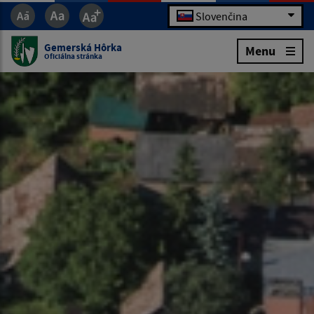
Slovenčina
Gemerská Hôrka
Menu
Oficiálna stránka