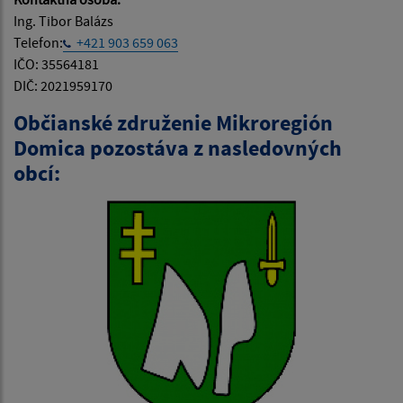
Ing. Tibor Balázs
Telefon:
+421 903 659 063
IČO: 35564181
DIČ: 2021959170
Občianské združenie Mikroregión
Domica pozostáva z nasledovných
obcí: