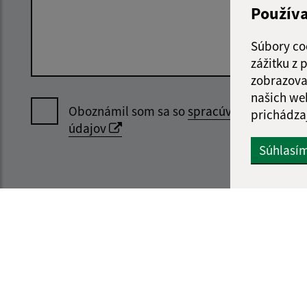
Použív
Súbory co
zážitku z
zobrazova
našich we
Oboznámil som sa so
spracúvaním osobný
prichádza
údajov
Súhlasí