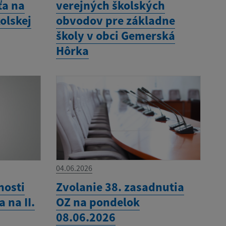
ťa na
verejných školských
olskej
obvodov pre základne
školy v obci Gemerská
Hôrka
04.06.2026
nosti
Zvolanie 38. zasadnutia
 na II.
OZ na pondelok
08.06.2026