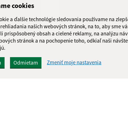
Piatok:
08:00 - 12:
ame cookies
Obedňajšia prestáv
okie a ďalšie technológie sledovania používame na zlepš
 prehliadania našich webových stránok, na to, aby sme v
li prispôsobený obsah a cielené reklamy, na analýzu náv
bových stránok a na pochopenie toho, odkiaľ naši návšte
Google reCaptcha Response
Odoslať
ch
jú.
správu
Zmeniť moje nastavenia
m
Odmietam