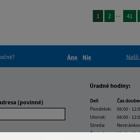
...
1
2
41
itočné?
Našli
Áno
Nie
Boli tieto informácie pre 
Boli tieto informáci
Úradné hodiny:
Deň
Čas doobe
adresa (povinné)
Pondelok:
08:00 - 12:
Utorok:
08:00 - 12:
Streda:
Nestránko
Štvrtok:
08:00 - 12: