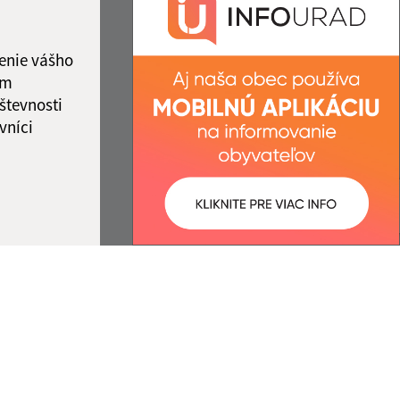
00
+421 58 7921 225
ka:
12:00 - 13:00
IČO: 00328219
enie vášho
ám
števnosti
vníci