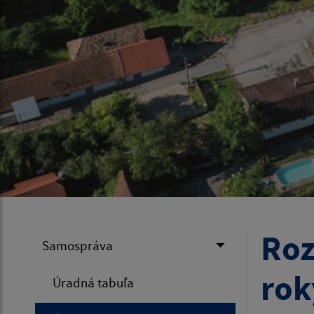
Roz
Samospráva
rok
Úradná tabuľa