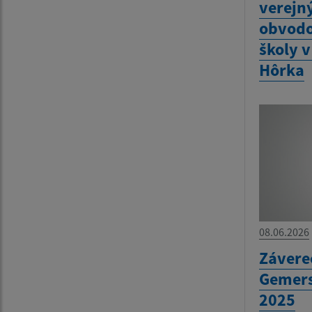
verejn
obvodo
školy 
Hôrka
08.06.2026
Závere
Gemers
2025