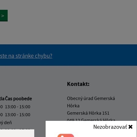
>
 ste na stránke chybu?
vás užitočné?
e pre vás užitočné?
Kontakt:
Obecný úrad Gemerská
da
Čas poobede
Hôrka
00
13:00 - 15:00
Gemerská Hôrka 151
00
13:00 - 15:00
049 12 Gemerská Hôrka
vý deň
Nezobrazovať
00
13:00 - 15:00
obec@gemerskahorka.eu