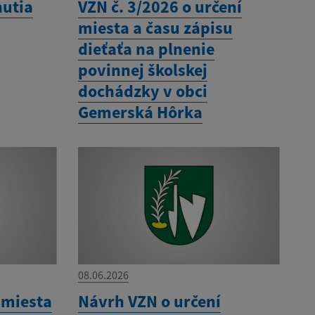
nutia
VZN č. 3/2026 o určení
miesta a času zápisu
dieťaťa na plnenie
povinnej školskej
dochádzky v obci
Gemerská Hôrka
08.06.2026
 miesta
Návrh VZN o určení