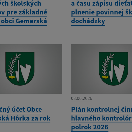
ých školských
a času zápisu dieťa
v pre základné
plnenie povinnej šk
v obci Gemerská
dochádzky
08.06.2026
čný účet Obce
Plán kontrolnej čin
ká Hôrka za rok
hlavného kontrolóra
polrok 2026